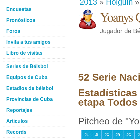
2013
»
Holguin
»
Encuestas
Yoanys Q
Pronósticos
Jugador de Bé
Foros
Invita a tus amigos
Libro de visitas
Series de Béisbol
52 Serie Nac
Equipos de Cuba
Estadios de béisbol
Estadísticas
Provincias de Cuba
etapa Todos 
Reportajes
Pitcheo de "Y
Artículos
Records
JL
JI
JC
JR
JG
J