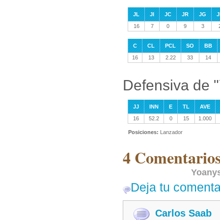
JL
JI
JC
JR
JG
J
16
7
0
9
3
C
CL
PCL
SO
BB
16
13
2.22
33
14
Defensiva de 
JJ
INN
E
TL
AVE
16
52.2
0
15
1.000
Posiciones:
Lanzador
4 Comentarios
Yoanys
Deja tu comenta
Carlos Saab