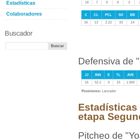
Estadísticas
16
7
0
9
3
Colaboradores
C
CL
PCL
SO
BB
16
13
2.22
33
14
Buscador
Defensiva de 
JJ
INN
E
TL
AVE
16
52.2
0
15
1.000
Posiciones:
Lanzador
Estadísticas
etapa Segun
Pitcheo de "Y