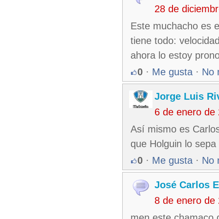
28 de diciemb
Este muchacho es el
tiene todo: velocida
ahora lo estoy prono
0
·
Me gusta
·
No 
Jorge Luis Ri
6 de enero de
Así mismo es Carlos 
que Holguin lo sepa 
0
·
Me gusta
·
No 
José Carlos 
8 de enero de
men este chamaco d