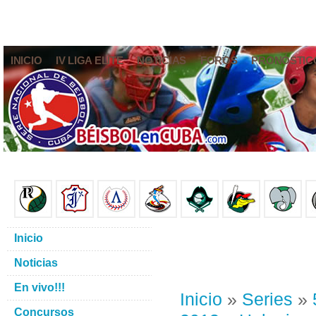
INICIO
IV LIGA ELITE
NOTICIAS
FOROS
PRONÓSTIC
Inicio
Noticias
En vivo!!!
Inicio
»
Series
»
Concursos