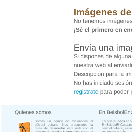
Imágenes de
No tenemos imágenes
¡Sé el primero en en
Envía una ima
Si dispones de algun
nuestra web al enviarl
Descripción para la i
No has iniciado sesió
registrate
para poder 
Quienes somos
En BeisbolE
Somos un equipo de aficionados al
Lo que puedes enco
béisbol cubano. Nos propusimos la
En BeisbolEnCuba.co
tarea de desarrollar esta web con el
béisbol cubano, estad
objetivo de brindar información sobre el
los juegos y más...