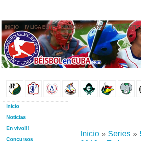
INICIO
IV LIGA ELITE
NOTICIAS
FOROS
PRONÓSTIC
Inicio
Noticias
En vivo!!!
Inicio
»
Series
»
Concursos