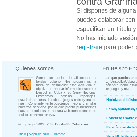
contra Granm
Si dispones de algun
puedes colaborar con 
especificar un Título 
No has iniciado sesió
registrate
para poder 
Quienes somos
En BeisbolE
Somos un equipo de aficionados al
Lo que puedes enco
béisbol cubano. Nos propusimos la
En BeisbolEnCuba.co
tarea de desarrollar esta web con el
béisbol cubano, estad
objetivo de brindar información sobre el
los juegos y más...
Béisbol en Cuba y su Serie Nacional.
Ofrecemos noticias, reportajes,
estadísticas, foros de debate, juegos online y mucho
Noticias del béisb
más... Constantemente buscamos mejorar y ampliar
nuestros servicios por lo que pronto publicaremos
Foros, opiniones, 
nuevas secciones en nuestra web como concursos
y otros entretenimientos.
Concursos sobre e
© copyright 2009 - 2026
BeisbolEnCuba.com
Estadísticas de la 
Inicio
|
Mapa del sitio
|
Contacto
Serie 50, la Serie d