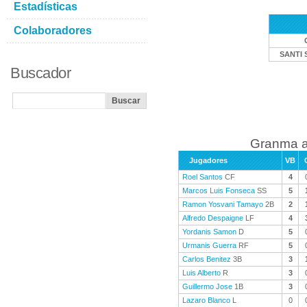
Estadísticas
Colaboradores
SANTI 
Buscador
Granma a
Jugadores
VB
Roel Santos
CF
4
Marcos Luis Fonseca
SS
5
Ramon Yosvani Tamayo
2B
2
Alfredo Despaigne
LF
4
Yordanis Samon
D
5
Urmanis Guerra
RF
5
Carlos Benitez
3B
3
Luis Alberto
R
3
Guillermo Jose
1B
3
Lazaro Blanco
L
0