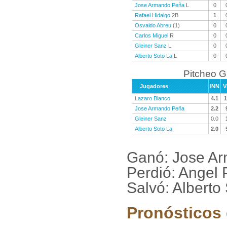
Jose Armando Peña
L
0
Rafael Hidalgo
2B
1
Osvaldo Abreu
(1)
0
Carlos Miguel
R
0
Gleiner Sanz
L
0
Alberto Soto La
L
0
Pitcheo 
Jugadores
INN
V
Lazaro Blanco
4.1
1
Jose Armando Peña
2.2
Gleiner Sanz
0.0
Alberto Soto La
2.0
Ganó: Jose A
Perdió: Angel
Salvó: Alberto
Pronósticos 