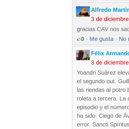
Alfredo Martin
3 de diciembr
gracias CAV nos sac
0
·
Me gusta
·
No 
Félix Armando
3 de diciembr
Yoandri Suárez eleva
el segundo out. Guil
las riendas al potro
roleta a tercera. La 
episodio y el número 
ha sido: Ciego de Á
error. Sancti Spíritu