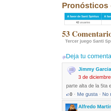
Pronósticos 
A favor de Santi Spiritus
A fav
42
usuarios
53 Comentarios
Tercer juego Santi Sp
Deja tu comenta
Jimmy Garcia
3 de diciembr
parte alta de la 5ta
0
·
Me gusta
·
No 
Alfredo Martin