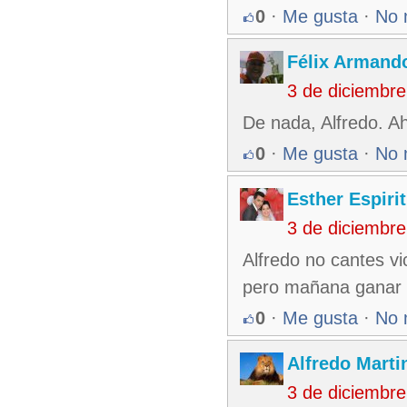
0
·
Me gusta
·
No 
Félix Armando
3 de diciembr
De nada, Alfredo. A
0
·
Me gusta
·
No 
Esther Espiri
3 de diciembr
Alfredo no cantes v
pero mañana ganar
0
·
Me gusta
·
No 
Alfredo Martin
3 de diciembr