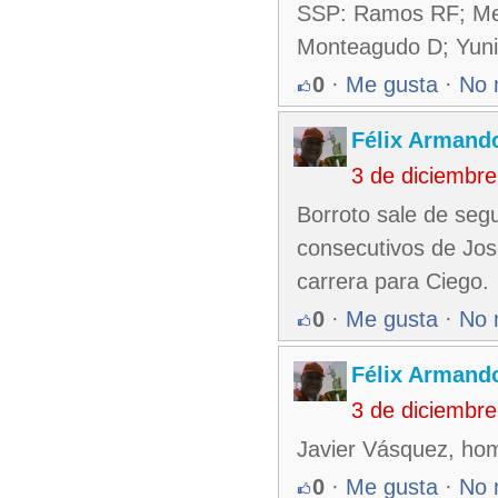
SSP: Ramos RF; Men
Monteagudo D; Yuni
0
·
Me gusta
·
No 
Félix Armando
3 de diciembr
Borroto sale de seg
consecutivos de Jos
carrera para Ciego.
0
·
Me gusta
·
No 
Félix Armando
3 de diciembr
Javier Vásquez, hom
0
·
Me gusta
·
No 