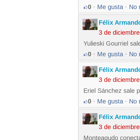
0
·
Me gusta
·
No 
Félix Armando
3 de diciembr
Yulieski Gourriel sal
0
·
Me gusta
·
No 
Félix Armando
3 de diciembr
Eriel Sánchez sale p
0
·
Me gusta
·
No 
Félix Armando
3 de diciembr
Monteagudo conecta 