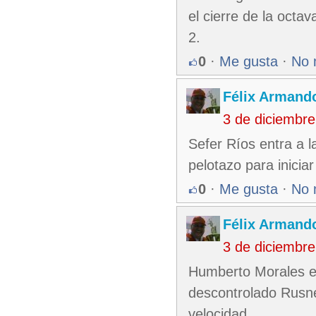
el cierre de la oct
2.
0
·
Me gusta
·
No 
Félix Armando
3 de diciembr
Sefer Ríos entra a l
pelotazo para inicia
0
·
Me gusta
·
No 
Félix Armando
3 de diciembr
Humberto Morales en
descontrolado Rusne
velocidad.