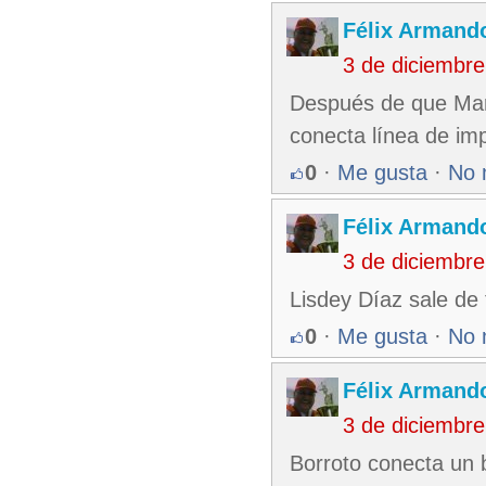
Félix Armando
3 de diciembr
Después de que Mario 
conecta línea de impa
0
·
Me gusta
·
No 
Félix Armando
3 de diciembr
Lisdey Díaz sale de 
0
·
Me gusta
·
No 
Félix Armando
3 de diciembr
Borroto conecta un b