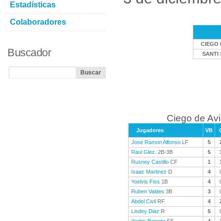
Estadísticas
Colaboradores
CIEGO 
Buscador
SANTI 
Ciego de Avi
Jugadores
VB
Jose Ramon Alfonso
LF
5
Raul Glez.
2B-3B
5
Rusney Castillo
CF
1
Isaac Martinez
D
4
Yoelvis Fiss
1B
4
Ruben Valdes
3B
3
Abdel Civil
RF
4
Lisdey Diaz
R
5