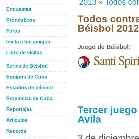
2013
»
Todos con
Encuestas
Todos contra
Pronósticos
Béisbol 201
Foros
Invita a tus amigos
Juego de Béisbol
:
Libro de visitas
Santi Spir
Series de Béisbol
Equipos de Cuba
Estadios de béisbol
Provincias de Cuba
Tercer juego
Reportajes
Avila
Artículos
Records
3 de diciembr