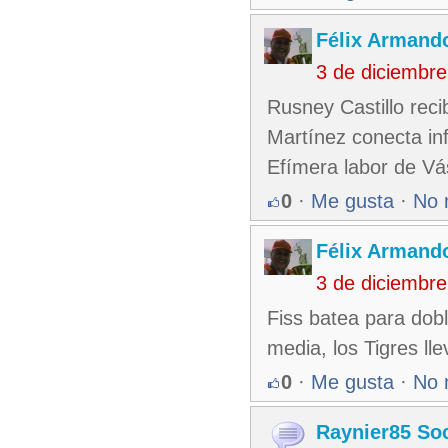
Félix Armando
3 de diciembr
Rusney Castillo reci
Martínez conecta inf
Efímera labor de V
0
·
Me gusta
·
No 
Félix Armando
3 de diciembr
Fiss batea para dobl
media, los Tigres lle
0
·
Me gusta
·
No 
Raynier85 So