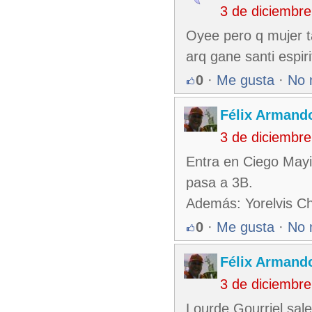
3 de diciembr
Oyee pero q mujer 
arq gane santi espiri
0
·
Me gusta
·
No 
Félix Armando
3 de diciembr
Entra en Ciego Mayi
pasa a 3B.
Además: Yorelvis Cha
0
·
Me gusta
·
No 
Félix Armando
3 de diciembr
Lourde Gourriel sal