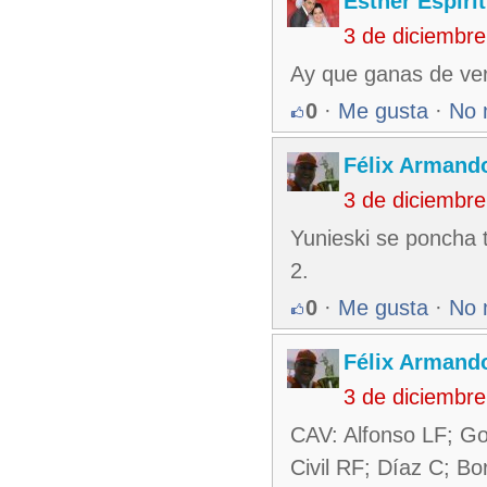
Esther Espiri
3 de diciembr
Ay que ganas de ver
0
·
Me gusta
·
No 
Félix Armando
3 de diciembr
Yunieski se poncha 
2.
0
·
Me gusta
·
No 
Félix Armando
3 de diciembr
CAV: Alfonso LF; Gon
Civil RF; Díaz C; Bo