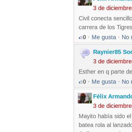
3 de diciembr
Civil conecta sencill
carrera de los Tigr
0
·
Me gusta
·
No 
Raynier85 So
3 de diciembr
Esther en q parte de
0
·
Me gusta
·
No 
Félix Armando
3 de diciembr
Mayito había sido e
batea rola al lanzad