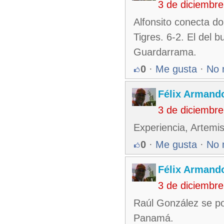
3 de diciembr
Alfonsito conecta do
Tigres. 6-2. El del 
Guardarrama.
0
·
Me gusta
·
No 
Félix Armando
3 de diciembr
Experiencia, Artemi
0
·
Me gusta
·
No 
Félix Armando
3 de diciembr
Raúl González se pon
Panamá.