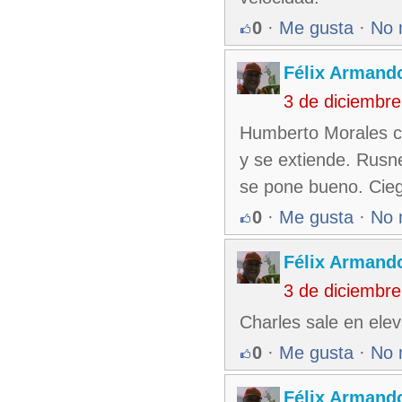
0
·
Me gusta
·
No 
Félix Armando
3 de diciembr
Humberto Morales co
y se extiende. Rusn
se pone bueno. Ciego
0
·
Me gusta
·
No 
Félix Armando
3 de diciembr
Charles sale en elev
0
·
Me gusta
·
No 
Félix Armando