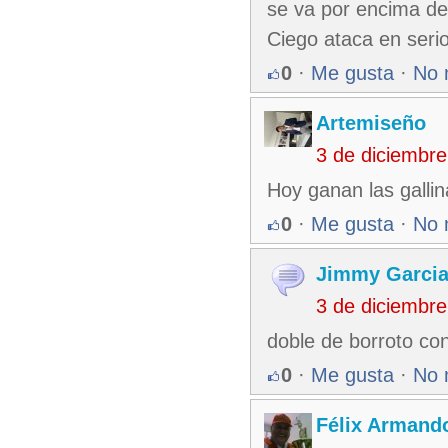
se va por encima de 
Ciego ataca en serio
0
·
Me gusta
·
No 
Artemiseño
3 de diciembr
Hoy ganan las gallin
0
·
Me gusta
·
No 
Jimmy Garcia
3 de diciembr
doble de borroto con
0
·
Me gusta
·
No 
Félix Armando