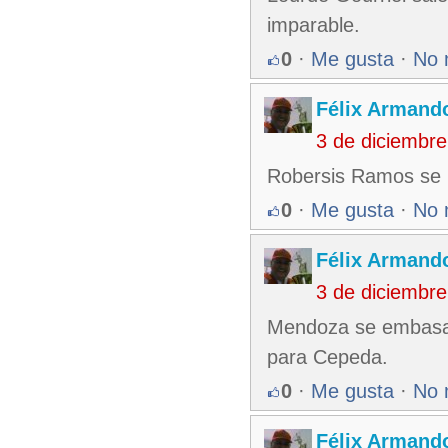
imparable.
0
·
Me gusta
·
No 
Félix Armando
3 de diciembr
Robersis Ramos se p
0
·
Me gusta
·
No 
Félix Armando
3 de diciembr
Mendoza se embasa 
para Cepeda.
0
·
Me gusta
·
No 
Félix Armando