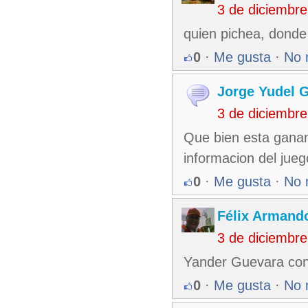
3 de diciembr
quien pichea, donde
0
·
Me gusta
·
No 
Jorge Yudel G
3 de diciembr
Que bien esta ganan
informacion del jueg
0
·
Me gusta
·
No 
Félix Armando
3 de diciembr
Yander Guevara cont
0
·
Me gusta
·
No 