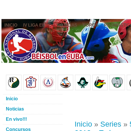
INICIO
IV LIGA ELITE
NOTICIAS
FOROS
PRONÓSTIC
Inicio
Noticias
En vivo!!!
Inicio
»
Series
»
Concursos