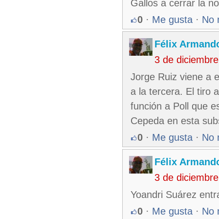
Gallos a cerrar la n
0
·
Me gusta
·
No 
Félix Armando
3 de diciembr
Jorge Ruiz viene a e
a la tercera. El tiro
función a Poll que 
Cepeda en esta subse
0
·
Me gusta
·
No 
Félix Armando
3 de diciembr
Yoandri Suárez entra
0
·
Me gusta
·
No 