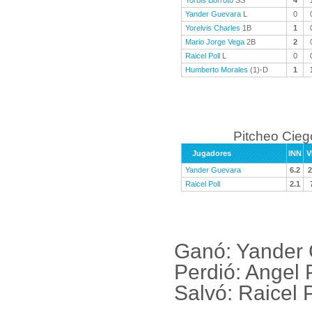
Yorbis Borroto
SS
4
Yander Guevara
L
0
Yorelvis Charles
1B
1
Mario Jorge Vega
2B
2
Raicel Poll
L
0
Humberto Morales
(1)-D
1
Pitcheo Cieg
Jugadores
INN
V
Yander Guevara
6.2
2
Raicel Poll
2.1
Ganó: Yander 
Perdió: Angel
Salvó: Raicel 