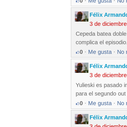
0
·
Me gusta
·
No 
Félix Armando
3 de diciembr
Cepeda batea doble
complica el episodio
0
·
Me gusta
·
No 
Félix Armando
3 de diciembr
Yulieski es pasado 
para el segundo out
0
·
Me gusta
·
No 
Félix Armando
3 de diciembr