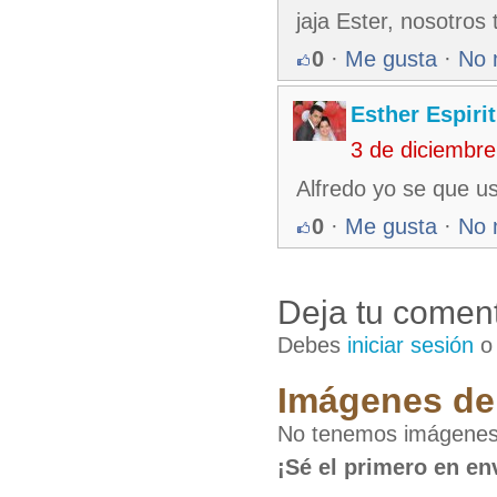
jaja Ester, nosotros
0
·
Me gusta
·
No 
Esther Espiri
3 de diciembr
Alfredo yo se que u
0
·
Me gusta
·
No 
Deja tu coment
Debes
iniciar sesión
Imágenes de 
No tenemos imágenes d
¡Sé el primero en en