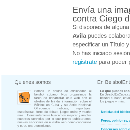
Envía una imag
contra Ciego d
Si dispones de algun
Avila
puedes colaborar
especificar un Título 
No has iniciado sesió
registrate
para poder 
Quienes somos
En BeisbolE
Somos un equipo de aficionados al
Lo que puedes enco
béisbol cubano. Nos propusimos la
En BeisbolEnCuba.co
tarea de desarrollar esta web con el
béisbol cubano, estad
objetivo de brindar información sobre el
los juegos y más...
Béisbol en Cuba y su Serie Nacional.
Ofrecemos noticias, reportajes,
estadísticas, foros de debate, juegos online y mucho
Noticias del béisb
más... Constantemente buscamos mejorar y ampliar
nuestros servicios por lo que pronto publicaremos
Foros, opiniones, 
nuevas secciones en nuestra web como concursos
y otros entretenimientos.
Concursos sobre e