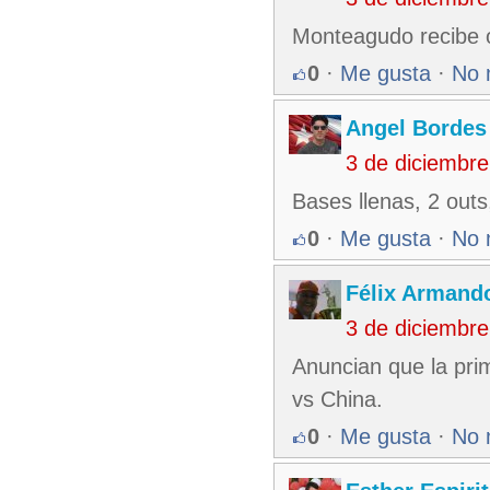
Monteagudo recibe o
0
·
Me gusta
·
No 
Angel Bordes
3 de diciembr
Bases llenas, 2 outs
0
·
Me gusta
·
No 
Félix Armando
3 de diciembr
Anuncian que la pri
vs China.
0
·
Me gusta
·
No 