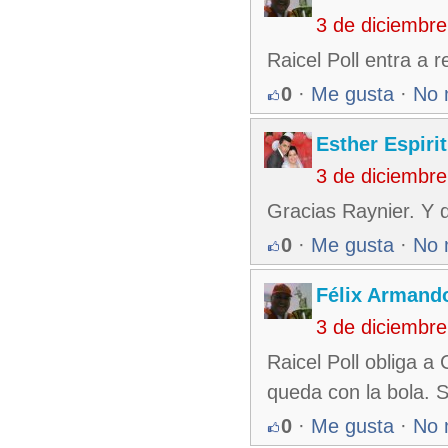
3 de diciembr
Raicel Poll entra a 
0
·
Me gusta
·
No 
Esther Espiri
3 de diciembr
Gracias Raynier. Y 
0
·
Me gusta
·
No 
Félix Armando
3 de diciembr
Raicel Poll obliga a
queda con la bola. S
0
·
Me gusta
·
No 