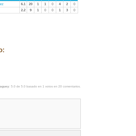
dez
6.1
20
1
1
0
4
2
0
2.2
9
1
0
0
1
3
0
o:
maguey
:
5.0
de
5.0
basado en
1
votos en
20
comentarios.