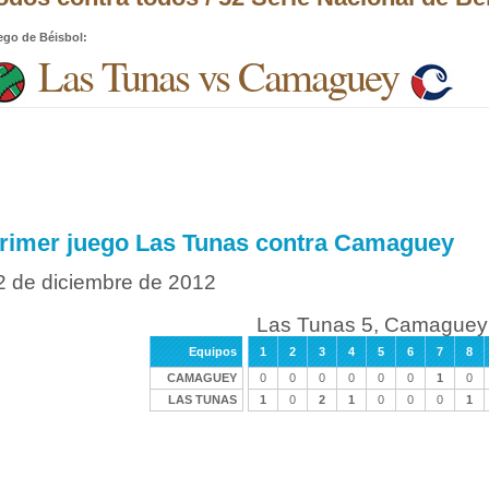
ego de Béisbol
:
Las Tunas vs Camaguey
rimer juego Las Tunas contra Camaguey
2 de diciembre de 2012
Las Tunas 5, Camaguey
Equipos
1
2
3
4
5
6
7
8
CAMAGUEY
0
0
0
0
0
0
1
0
LAS TUNAS
1
0
2
1
0
0
0
1