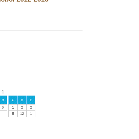
 1
9
C
H
E
0
1
2
2
5
12
1