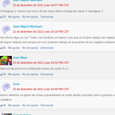
Juan Miguel Machado
22 de diciembre de 2012 a las 03:07 PM CST
Camaguey 1 Carrera por error de las tunas ahora el juego las tunas 4 camaguey 1
0
·
Me gusta
·
No me gusta
·
Denunciar
Juan Miguel Machado
22 de diciembre de 2012 a las 03:18 PM CST
Asi mismo digo yo Las Tunas con hombres en bases creo que es el peor equipo han dejad
de lograr mejorar eso porque por eso estamos debajo en la posicion de los equipos andam
0
·
Me gusta
·
No me gusta
·
Denunciar
Juan Mayo
22 de diciembre de 2012 a las 03:32 PM CST
Alarcon dio jonrron en el final del octavo las tunas 5 a 1
0
·
Me gusta
·
No me gusta
·
Denunciar
Juan
22 de diciembre de 2012 a las 03:49 PM CST
bueno almenos va ganar las tunas,a guantanamo le estan dando una pela como a granma a 
caballero.
0
·
Me gusta
·
No me gusta
·
Denunciar