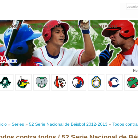
usuario
FOROS
PRONÓSTICOS
EN VIVO
CONTACTO
Ho
icio
»
Series
»
52 Serie Nacional de Béisbol 2012-2013
»
Todos contra
odos contra todos / 52 Serie Nacional de Bé