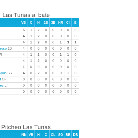
Las Tunas al bate
VB
C
H
2B
3B
HR
CI
E
F
5
1
2
0
0
0
0
0
F
4
1
2
0
0
0
0
0
4
1
2
0
0
1
3
1
droso
1B
4
0
0
0
0
0
0
0
R
4
1
2
0
0
1
1
0
4
1
2
0
0
0
0
0
1
0
0
0
0
0
0
0
oquin
SS
4
0
2
0
0
0
1
0
t
CF
3
0
0
0
0
0
0
0
dez
L
0
0
0
0
0
0
0
0
0
0
0
0
0
0
0
0
Pitcheo Las Tunas
INN
VB
H
C
CL
SO
BB
DB