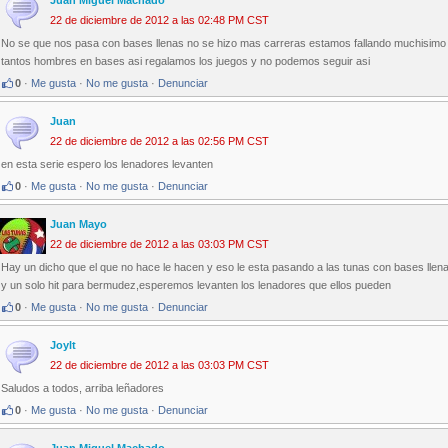
Juan Miguel Machado
22 de diciembre de 2012 a las 02:48 PM CST
No se que nos pasa con bases llenas no se hizo mas carreras estamos fallando muchisimo
tantos hombres en bases asi regalamos los juegos y no podemos seguir asi
0
·
Me gusta
·
No me gusta
·
Denunciar
Juan
22 de diciembre de 2012 a las 02:56 PM CST
en esta serie espero los lenadores levanten
0
·
Me gusta
·
No me gusta
·
Denunciar
Juan Mayo
22 de diciembre de 2012 a las 03:03 PM CST
Hay un dicho que el que no hace le hacen y eso le esta pasando a las tunas con bases llena
y un solo hit para bermudez,esperemos levanten los lenadores que ellos pueden
0
·
Me gusta
·
No me gusta
·
Denunciar
Joylt
22 de diciembre de 2012 a las 03:03 PM CST
Saludos a todos, arriba leñadores
0
·
Me gusta
·
No me gusta
·
Denunciar