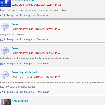
El Chamakito Azul
22 de diciembre de 2012 a las 12:55 PM CST
Hoy gana las Tunas , a Camaguey se e acabo la gasolina .
0
·
Me gusta
·
No me gusta
·
Denunciar
Juan
22 de diciembre de 2012 a las 01:49 PM CST
estoy es pan comido
0
·
Me gusta
·
No me gusta
·
Denunciar
Juan
22 de diciembre de 2012 a las 02:05 PM CST
y donde estan los que apoyan los lenadores,donde estas ani
0
·
Me gusta
·
No me gusta
·
Denunciar
Juan Miguel Machado
22 de diciembre de 2012 a las 02:10 PM CST
Hola a todos estaba dormido y me levanter ahora arriba mis lenadores vamos que tenemos 
racha y dejar de regular juegos .
0
·
Me gusta
·
No me gusta
·
Denunciar
Aniuskabrian