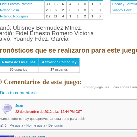
Fidel Ernesto Romero
3.1
16
6
4
3
0
1
0
Ubisney Bermu
Nelson Sosa
2.0
6
2
0
0
0
2
0
Yoandy Fdez.
Rolando Rodriguez
2.2
11
4
1
1
2
1
0
anó: Ubisney Bermudez Mtnez.
erdió: Fidel Ernesto Romero Victoria
alvó: Yoandy Fdez. Garcia
ronósticos que se realizaron para este jueg
A favor de Las Tunas
A favor de Camaguey
80
usuarios
17
usuarios
0 Comentarios de este juego:
Primer juego Las Tunas contra Ca
Deja tu comentario
Juan
22 de diciembre de 2012 a las 12:44 PM CST
vamos tuneros hay que aprovechar esta serie para subir
0
·
Me gusta
·
No me gusta
·
Denunciar