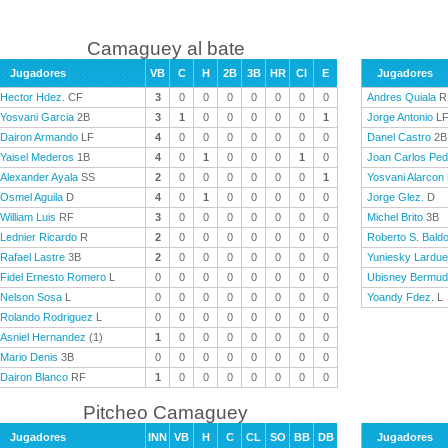
Camaguey al bate
Jugadores
VB
C
H
2B
3B
HR
CI
E
Jugadores
Hector Hdez.
CF
3
0
0
0
0
0
0
0
Andres Quiala
R
Yosvani Garcia
2B
3
1
0
0
0
0
0
1
Jorge Antonio
L
Dairon Armando
LF
4
0
0
0
0
0
0
0
Danel Castro
2B
Yaisel Mederos
1B
4
0
1
0
0
0
1
0
Joan Carlos Pe
Alexander Ayala
SS
2
0
0
0
0
0
0
1
Yosvani Alarcon
Osmel Aguila
D
4
0
1
0
0
0
0
0
Jorge Glez.
D
William Luis
RF
3
0
0
0
0
0
0
0
Michel Brito
3B
Lednier Ricardo
R
2
0
0
0
0
0
0
0
Roberto S. Bald
Rafael Lastre
3B
2
0
0
0
0
0
0
0
Yuniesky Lardue
Fidel Ernesto Romero
L
0
0
0
0
0
0
0
0
Ubisney Bermu
Nelson Sosa
L
0
0
0
0
0
0
0
0
Yoandy Fdez.
L
Rolando Rodriguez
L
0
0
0
0
0
0
0
0
Asniel Hernandez
(1)
1
0
0
0
0
0
0
0
Mario Denis
3B
0
0
0
0
0
0
0
0
Dairon Blanco
RF
1
0
0
0
0
0
0
0
Pitcheo Camaguey
Jugadores
INN
VB
H
C
CL
SO
BB
DB
Jugadores