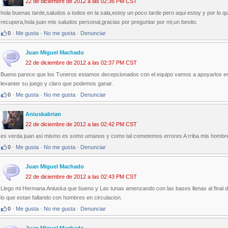
22 de diciembre de 2012 a las 02:36 PM CST
hola buenas tarde,saludos a todos en la sala,estoy un poco tarde pero aqui estoy y por lo 
recupera,hola juan mis saludos personal,gracias por preguntar por mi,un besito.
0
·
Me gusta
·
No me gusta
·
Denunciar
Juan Miguel Machado
22 de diciembre de 2012 a las 02:37 PM CST
Bueno parece que los Tuneros estamos decepcionados con el equipo vamos a apoyarlos en
levanter su juego y claro que podemos ganar.
0
·
Me gusta
·
No me gusta
·
Denunciar
Aniuskabrian
22 de diciembre de 2012 a las 02:42 PM CST
es verda juan asi mismo es somo umanos y como tal cometemos errores A rriba mis hombre
0
·
Me gusta
·
No me gusta
·
Denunciar
Juan Miguel Machado
22 de diciembre de 2012 a las 02:43 PM CST
Llego mi Hermana Aniuska que bueno y Las tunas amenzando con las bases llenas al final de
lo que estan fallando con hombres en circulacion.
0
·
Me gusta
·
No me gusta
·
Denunciar