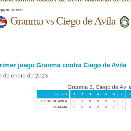
ego de Béisbol
:
Granma vs Ciego de Avila
rimer juego Granma contra Ciego de Avila
9 de enero de 2013
Granma 3, Ciego de Avil
Equipos
1
2
3
4
5
6
7
8
CIEGO DE AVILA
0
1
0
0
0
0
0
0
GRANMA
0
0
0
2
0
1
0
0