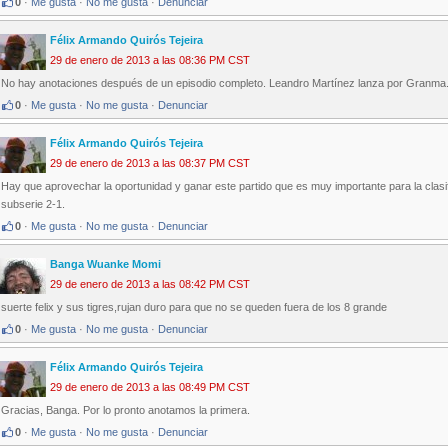
0
·
Me gusta
·
No me gusta
·
Denunciar
Félix Armando Quirós Tejeira
29 de enero de 2013 a las 08:36 PM CST
No hay anotaciones después de un episodio completo. Leandro Martínez lanza por Granma
0
·
Me gusta
·
No me gusta
·
Denunciar
Félix Armando Quirós Tejeira
29 de enero de 2013 a las 08:37 PM CST
Hay que aprovechar la oportunidad y ganar este partido que es muy importante para la clas
subserie 2-1.
0
·
Me gusta
·
No me gusta
·
Denunciar
Banga Wuanke Momi
29 de enero de 2013 a las 08:42 PM CST
suerte felix y sus tigres,rujan duro para que no se queden fuera de los 8 grande
0
·
Me gusta
·
No me gusta
·
Denunciar
Félix Armando Quirós Tejeira
29 de enero de 2013 a las 08:49 PM CST
Gracias, Banga. Por lo pronto anotamos la primera.
0
·
Me gusta
·
No me gusta
·
Denunciar