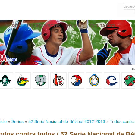
usuario
FOROS
PRONÓSTICOS
EN VIVO
CONTACTO
H
icio
»
Series
»
52 Serie Nacional de Béisbol 2012-2013
»
Todos contra
odos contra todos / 52 Serie Nacional de Bé