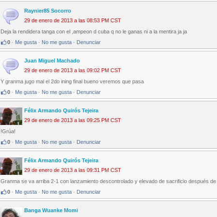
Raynier85 Socorro
29 de enero de 2013 a las 08:53 PM CST
Deja la rendidera tanga con el ,ampeon d cuba q no le ganas ni a la mentira ja ja
0
·
Me gusta
·
No me gusta
·
Denunciar
Juan Miguel Machado
29 de enero de 2013 a las 09:02 PM CST
Y granma jugo mal el 2do ining final bueno veremos que pasa
0
·
Me gusta
·
No me gusta
·
Denunciar
Félix Armando Quirós Tejeira
29 de enero de 2013 a las 09:25 PM CST
!Grúa!
0
·
Me gusta
·
No me gusta
·
Denunciar
Félix Armando Quirós Tejeira
29 de enero de 2013 a las 09:31 PM CST
Granma se va arriba 2-1 con lanzamiento descontrolado y elevado de sacrificio después de 
0
·
Me gusta
·
No me gusta
·
Denunciar
Banga Wuanke Momi