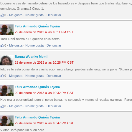
Duquesne cae demasiado detrás de los bateadores y después tiene que tirarles algo bueno; 
completos: Granma 2 Ciego 1.
0
·
Me gusta
·
No me gusta
·
Denunciar
Félix Armando Quirós Tejeira
29 de enero de 2013 a las 10:11 PM CST
Yadir Rabí releva a Duquesne en la sexta.
0
·
Me gusta
·
No me gusta
·
Denunciar
Banga Wuanke Momi
29 de enero de 2013 a las 10:28 PM CST
felix se te esta poniendo la clasificacion negra bro,si pierdes este juego se te pone 70 para 
0
·
Me gusta
·
No me gusta
·
Denunciar
Félix Armando Quirós Tejeira
29 de enero de 2013 a las 10:32 PM CST
Hoy era la oportunidad; pero si no se batea, no se puede y menos si regalas carreras. Pare
0
·
Me gusta
·
No me gusta
·
Denunciar
Félix Armando Quirós Tejeira
29 de enero de 2013 a las 10:47 PM CST
Víctor Baró pone un buen cero.