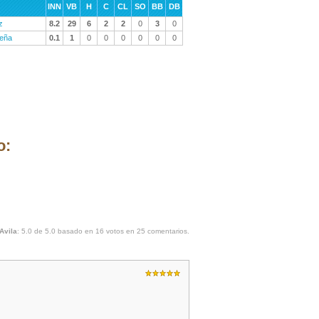
INN
VB
H
C
CL
SO
BB
DB
z
8.2
29
6
2
2
0
3
0
eña
0.1
1
0
0
0
0
0
0
o:
Avila
:
5.0
de
5.0
basado en
16
votos en
25
comentarios.