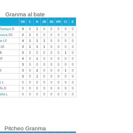
Granma al bate
VB
C
H
2B
3B
HR
CI
E
 Tamayo
D
4
0
1
0
0
0
0
0
nseca
SS
2
1
0
0
0
0
0
0
ne
LF
4
1
1
1
0
0
0
0
1B
3
1
1
1
0
0
0
0
B
3
0
0
0
0
0
1
0
RF
4
0
1
0
0
0
0
0
3
0
0
0
0
0
0
0
B
3
0
2
0
0
0
1
0
3
0
1
0
0
0
0
0
z
L
0
0
0
0
0
0
0
0
A)-D
0
0
0
0
0
0
0
0
eña
L
0
0
0
0
0
0
0
0
Pitcheo Granma