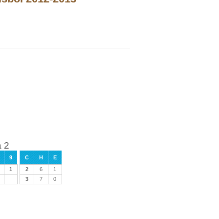
a 2
9
C
H
E
1
2
6
1
3
7
0