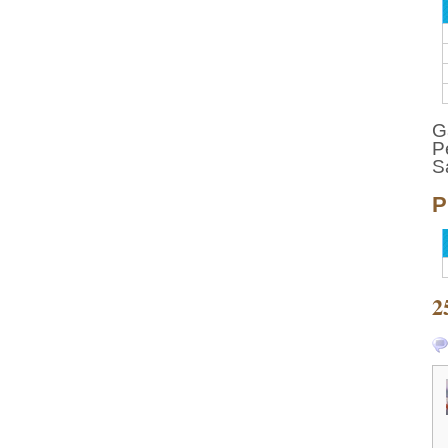
G
P
S
P
2