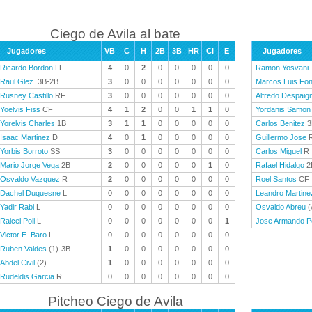
Ciego de Avila al bate
Jugadores
VB
C
H
2B
3B
HR
CI
E
Jugadores
Ricardo Bordon
LF
4
0
2
0
0
0
0
0
Ramon Yosvani
Raul Glez.
3B-2B
3
0
0
0
0
0
0
0
Marcos Luis Fo
Rusney Castillo
RF
3
0
0
0
0
0
0
0
Alfredo Despaig
Yoelvis Fiss
CF
4
1
2
0
0
1
1
0
Yordanis Samon
Yorelvis Charles
1B
3
1
1
0
0
0
0
0
Carlos Benitez
3
Isaac Martinez
D
4
0
1
0
0
0
0
0
Guillermo Jose
Yorbis Borroto
SS
3
0
0
0
0
0
0
0
Carlos Miguel
R
Mario Jorge Vega
2B
2
0
0
0
0
0
1
0
Rafael Hidalgo
2
Osvaldo Vazquez
R
2
0
0
0
0
0
0
0
Roel Santos
CF
Dachel Duquesne
L
0
0
0
0
0
0
0
0
Leandro Martine
Yadir Rabi
L
0
0
0
0
0
0
0
0
Osvaldo Abreu
(
Raicel Poll
L
0
0
0
0
0
0
0
1
Jose Armando P
Victor E. Baro
L
0
0
0
0
0
0
0
0
Ruben Valdes
(1)-3B
1
0
0
0
0
0
0
0
Abdel Civil
(2)
1
0
0
0
0
0
0
0
Rudeldis Garcia
R
0
0
0
0
0
0
0
0
Pitcheo Ciego de Avila