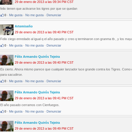
29 de enero de 2013 a las 09:34 PM CST
felix tienen que activarse los tigres por que se quedan
0
·
Me gusta
·
No me gusta
·
Denunciar
Artemiseño
29 de enero de 2013 a las 09:40 PM CST
Felix ciego enredado al igual q el año pasado y creo q terminaron con granma tb , y los may
0
·
Me gusta
·
No me gusta
·
Denunciar
Félix Armando Quirós Tejeira
29 de enero de 2013 a las 09:40 PM CST
Es cierto. Ahora mismo parece que cualquier lanzador luce grande contra los Tigres. Como q
para sacudirse.
0
·
Me gusta
·
No me gusta
·
Denunciar
Félix Armando Quirós Tejeira
29 de enero de 2013 a las 09:41 PM CST
El año pasado cerramos con Cienfuegos.
0
·
Me gusta
·
No me gusta
·
Denunciar
Félix Armando Quirós Tejeira
29 de enero de 2013 a las 09:49 PM CST