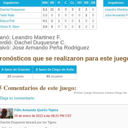
Jugadores
INN
VB
H
C
CL
SO
BB
DB
Jugadores
Dachel Duquesne
5.2
21
6
3
3
2
2
0
Leandro Martine
Yadir Rabi
0.0
0
0
0
0
0
2
0
Jose Armando P
Raicel Poll
0.1
2
1
0
0
1
0
0
Victor E. Baro
2.0
6
0
0
0
2
0
0
anó: Leandro Martinez F.
erdió: Dachel Duquesne C.
alvó: Jose Armando Peña Rodriguez
ronósticos que se realizaron para este jueg
A favor de Granma
A favor de Ciego de Avila
23
usuarios
81
usuarios
5 Comentarios de este juego:
Primer juego Granma contra Ciego de 
Deja tu comentario
Félix Armando Quirós Tejeira
29 de enero de 2013 a las 08:21 PM CST
Dachel Duquesne lanzará por los Tigres.