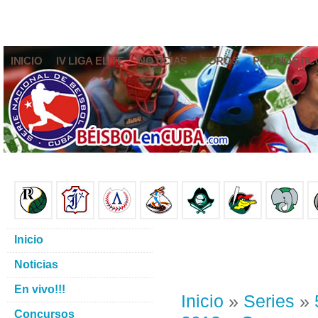
INICIO
IV LIGA ELITE
NOTICIAS
FOROS
PRONÓSTIC
Inicio
Noticias
En vivo!!!
Inicio
»
Series
»
Concursos