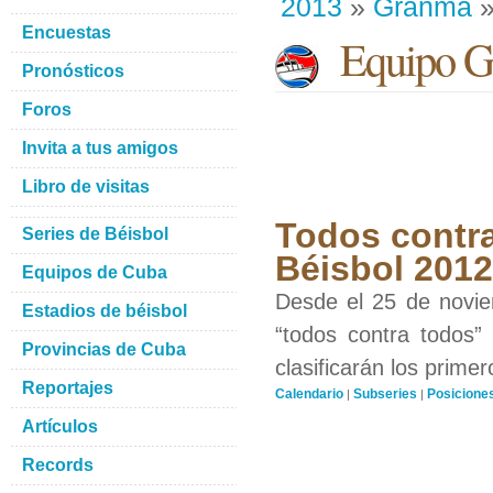
2013
»
Granma
»
Encuestas
Equipo G
Pronósticos
Foros
Invita a tus amigos
Libro de visitas
Todos contra
Series de Béisbol
Béisbol 201
Equipos de Cuba
Desde el 25 de novie
Estadios de béisbol
“todos contra todos”
Provincias de Cuba
clasificarán los prime
Reportajes
Calendario
Subseries
Posicione
|
|
Artículos
Records