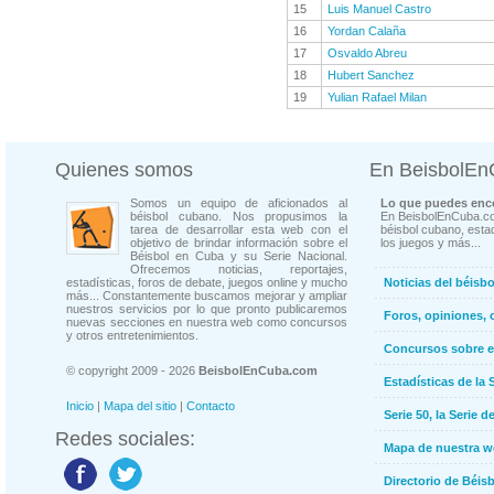
15
Luis Manuel Castro
16
Yordan Calaña
17
Osvaldo Abreu
18
Hubert Sanchez
19
Yulian Rafael Milan
Quienes somos
En BeisbolE
Somos un equipo de aficionados al
Lo que puedes enco
béisbol cubano. Nos propusimos la
En BeisbolEnCuba.co
tarea de desarrollar esta web con el
béisbol cubano, estad
objetivo de brindar información sobre el
los juegos y más...
Béisbol en Cuba y su Serie Nacional.
Ofrecemos noticias, reportajes,
estadísticas, foros de debate, juegos online y mucho
Noticias del béisb
más... Constantemente buscamos mejorar y ampliar
nuestros servicios por lo que pronto publicaremos
Foros, opiniones, 
nuevas secciones en nuestra web como concursos
y otros entretenimientos.
Concursos sobre e
© copyright 2009 - 2026
BeisbolEnCuba.com
Estadísticas de la 
Inicio
|
Mapa del sitio
|
Contacto
Serie 50, la Serie d
Redes sociales:
Mapa de nuestra 
Directorio de Béi