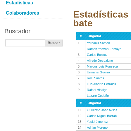
Estadísticas
Estadísticas
Colaboradores
bate
Buscador
#
Jugador
1
Yordanis Samon
Ramon Yosvani Tamayo
3
Carlos Benitez
4
Alfredo Despaigne
5
Marcos Luis Fonseca
6
Urmanis Guerra
7
Roel Santos
8
Luis Alberto Ferrales
9
Rafael Hidalgo
Lazaro Cedeño
#
Jugador
11
Guillermo Jose Aviles
12
Carlos Miguel Barrabi
13
Yasiel Jimenez
14
Adrian Moreno