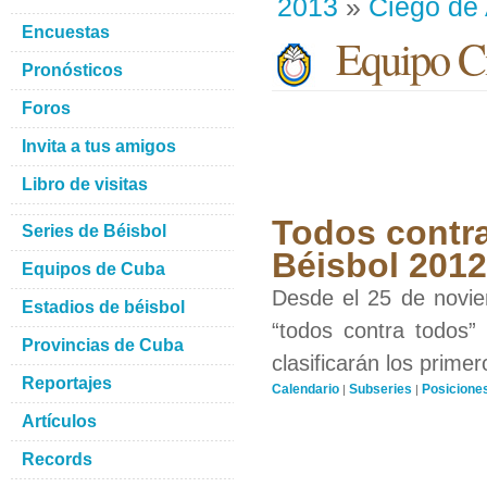
2013
»
Ciego de 
Encuestas
Equipo Ci
Pronósticos
Foros
Invita a tus amigos
Libro de visitas
Todos contra
Series de Béisbol
Béisbol 201
Equipos de Cuba
Desde el 25 de novie
Estadios de béisbol
“todos contra todos”
Provincias de Cuba
clasificarán los prime
Reportajes
Calendario
Subseries
Posicione
|
|
Artículos
Records