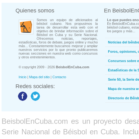
Quienes somos
En BeisbolE
Somos un equipo de aficionados al
Lo que puedes enco
béisbol cubano. Nos propusimos la
En BeisbolEnCuba.co
tarea de desarrollar esta web con el
béisbol cubano, estad
objetivo de brindar información sobre el
los juegos y más...
Béisbol en Cuba y su Serie Nacional.
Ofrecemos noticias, reportajes,
estadísticas, foros de debate, juegos online y mucho
Noticias del béisb
más... Constantemente buscamos mejorar y ampliar
nuestros servicios por lo que pronto publicaremos
Foros, opiniones, 
nuevas secciones en nuestra web como concursos
y otros entretenimientos.
Concursos sobre e
© copyright 2009 - 2026
BeisbolEnCuba.com
Estadísticas de la 
Inicio
|
Mapa del sitio
|
Contacto
Serie 50, la Serie d
Redes sociales:
Mapa de nuestra 
Directorio de Béi
BeisbolEnCuba.com es un proyecto desarr
Serie Nacional de Béisbol en Cuba. Inclui