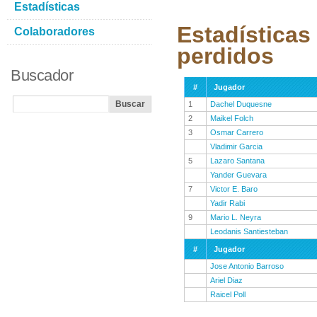
Estadísticas
Estadísticas
Colaboradores
perdidos
Buscador
#
Jugador
1
Dachel Duquesne
2
Maikel Folch
3
Osmar Carrero
Vladimir Garcia
5
Lazaro Santana
Yander Guevara
7
Victor E. Baro
Yadir Rabi
9
Mario L. Neyra
Leodanis Santiesteban
#
Jugador
Jose Antonio Barroso
Ariel Diaz
Raicel Poll