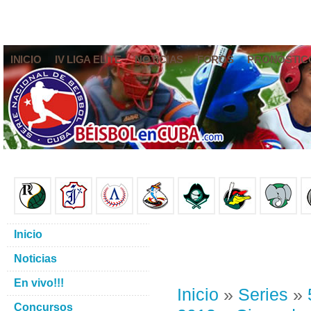
INICIO
IV LIGA ELITE
NOTICIAS
FOROS
PRONÓSTIC
Inicio
Noticias
En vivo!!!
Inicio
»
Series
»
Concursos