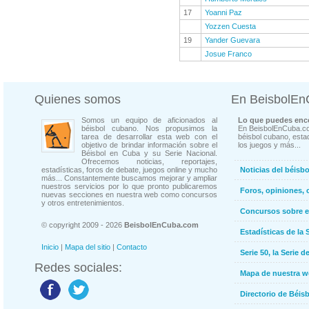
17
Yoanni Paz
Yozzen Cuesta
19
Yander Guevara
Josue Franco
Quienes somos
En BeisbolE
Somos un equipo de aficionados al
Lo que puedes enco
béisbol cubano. Nos propusimos la
En BeisbolEnCuba.co
tarea de desarrollar esta web con el
béisbol cubano, estad
objetivo de brindar información sobre el
los juegos y más...
Béisbol en Cuba y su Serie Nacional.
Ofrecemos noticias, reportajes,
estadísticas, foros de debate, juegos online y mucho
Noticias del béisb
más... Constantemente buscamos mejorar y ampliar
nuestros servicios por lo que pronto publicaremos
Foros, opiniones, 
nuevas secciones en nuestra web como concursos
y otros entretenimientos.
Concursos sobre e
© copyright 2009 - 2026
BeisbolEnCuba.com
Estadísticas de la 
Inicio
|
Mapa del sitio
|
Contacto
Serie 50, la Serie d
Redes sociales:
Mapa de nuestra 
Directorio de Béi