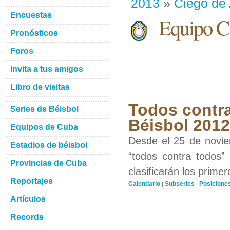
2013
»
Ciego de 
Encuestas
Equipo Ci
Pronósticos
Foros
Invita a tus amigos
Libro de visitas
Todos contra
Series de Béisbol
Béisbol 201
Equipos de Cuba
Desde el 25 de novie
Estadios de béisbol
“todos contra todos”
Provincias de Cuba
clasificarán los prime
Reportajes
Calendario
Subseries
Posicione
|
|
Artículos
Records