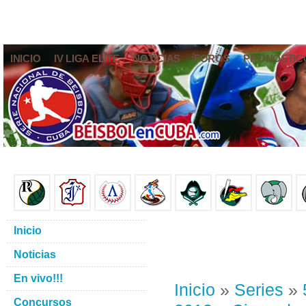
INICIO
IV LIGA ELITE
NOTICIAS
FOROS
PRONÓSTIC
Inicio
Noticias
En vivo!!!
Inicio
»
Series
»
Concursos