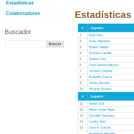
Estadísticas
Estadísticas
Colaboradores
#
Jugador
Buscador
1
Raul Glez.
2
Isaac Martinez
3
Ruben Valdes
4
Rusney Castillo
5
Yoelvis Fiss
6
Jose Ramon Alfonso
7
Yorelvis Charles
8
Rudeldis Garcia
9
Yorbis Borroto
10
Ricardo Bordon
#
Jugador
11
Abdel Civil
12
Mario Jorge Vega
13
Osvaldo Vazquez
14
Lisdey Diaz
15
Jose A. Garcia
Humberto Morales