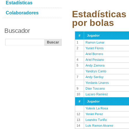
Estadísticas
Estadísticas
Colaboradores
por bolas
Buscador
#
Jugador
1
Ramon Lunar
2
Yuniet Flores
Ariel Borrero
4
Ariel Pestano
5
Andy Zamora
Yandrys Canto
7
Andy Sarduy
Yordanis Linares
9
Dian Toscano
10
Lazaro Ramirez
#
Jugador
Yulexis La Rosa
12
Yeniet Perez
13
Leandro Turiño
14
Luis Ramon Alvarez