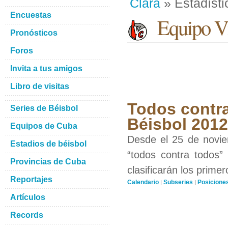
Clara
» Estadísti
Encuestas
Equipo Vi
Pronósticos
Foros
Invita a tus amigos
Libro de visitas
Todos contra
Series de Béisbol
Béisbol 201
Equipos de Cuba
Desde el 25 de novie
Estadios de béisbol
“todos contra todos”
Provincias de Cuba
clasificarán los prime
Reportajes
Calendario
Subseries
Posicione
|
|
Artículos
Records