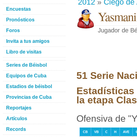
2012
»
Ciego de 
Encuestas
Yasmani 
Pronósticos
Jugador de Bé
Foros
Invita a tus amigos
Libro de visitas
Series de Béisbol
51 Serie Nac
Equipos de Cuba
Estadios de béisbol
Estadísticas
Provincias de Cuba
la etapa Clas
Reportajes
Ofensiva de "
Artículos
Records
CB
VB
C
H
AVE