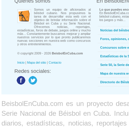
Quienes somos
En BeisbolE
Somos un equipo de aficionados al
Lo que puedes enco
béisbol cubano. Nos propusimos la
En BeisbolEnCuba.co
tarea de desarrollar esta web con el
béisbol cubano, estad
objetivo de brindar información sobre el
los juegos y más...
Béisbol en Cuba y su Serie Nacional.
Ofrecemos noticias, reportajes,
estadísticas, foros de debate, juegos online y mucho
Noticias del béisb
más... Constantemente buscamos mejorar y ampliar
nuestros servicios por lo que pronto publicaremos
Foros, opiniones, 
nuevas secciones en nuestra web como concursos
y otros entretenimientos.
Concursos sobre e
© copyright 2009 - 2026
BeisbolEnCuba.com
Estadísticas de la 
Inicio
|
Mapa del sitio
|
Contacto
Serie 50, la Serie d
Redes sociales:
Mapa de nuestra 
Directorio de Béi
BeisbolEnCuba.com es un proyecto desarr
Serie Nacional de Béisbol en Cuba. Inclui
diarios, estadísticas, noticias, report