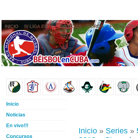
INICIO
IV LIGA ELITE
NOTICIAS
FOROS
PRONÓSTIC
Inicio
Noticias
En vivo!!!
Inicio
»
Series
»
Concursos