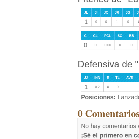
JL
JI
JC
JR
JG
J
1
0
0
1
0
C
CL
PCL
SO
BB
0
0
0.00
0
0
Defensiva de 
JJ
INN
E
TL
AVE
1
0.2
0
0
-
Posiciones:
Lanzad
0 Comentarios
No hay comentarios 
¡Sé el primero en 