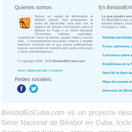
Quienes somos
En BeisbolE
Somos un equipo de aficionados al
Lo que puedes enco
béisbol cubano. Nos propusimos la
En BeisbolEnCuba.co
tarea de desarrollar esta web con el
béisbol cubano, estad
objetivo de brindar información sobre el
los juegos y más...
Béisbol en Cuba y su Serie Nacional.
Ofrecemos noticias, reportajes,
estadísticas, foros de debate, juegos online y mucho
Noticias del béisb
más... Constantemente buscamos mejorar y ampliar
nuestros servicios por lo que pronto publicaremos
Foros, opiniones, 
nuevas secciones en nuestra web como concursos
y otros entretenimientos.
Concursos sobre e
© copyright 2009 - 2026
BeisbolEnCuba.com
Estadísticas de la 
Inicio
|
Mapa del sitio
|
Contacto
Serie 50, la Serie d
Redes sociales:
Mapa de nuestra 
Directorio de Béi
BeisbolEnCuba.com es un proyecto desarr
Serie Nacional de Béisbol en Cuba. Inclui