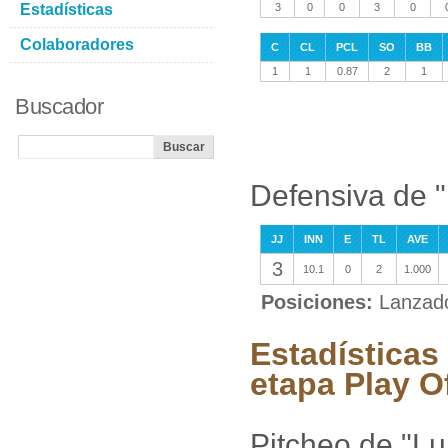
Estadísticas
3
0
0
3
0
Colaboradores
C
CL
PCL
SO
BB
1
1
0.87
2
1
Buscador
Defensiva de 
JJ
INN
E
TL
AVE
3
10.1
0
2
1.000
Posiciones:
Lanzad
Estadísticas
etapa Play O
Pitcheo de "L