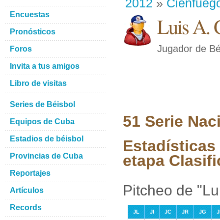
2012
»
Cienfueg
Encuestas
Luis A.
Pronósticos
Jugador de Bé
Foros
Invita a tus amigos
Libro de visitas
Series de Béisbol
51 Serie Nac
Equipos de Cuba
Estadios de béisbol
Estadísticas
Provincias de Cuba
etapa Clasifi
Reportajes
Pitcheo de "L
Artículos
Records
JL
JI
JC
JR
JG
J