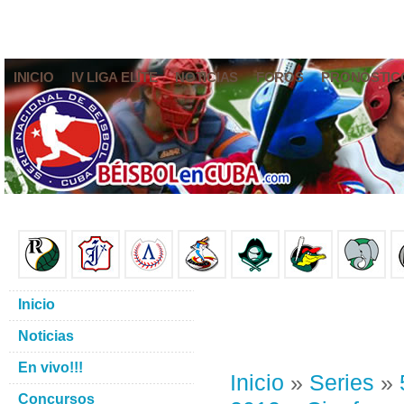
INICIO
IV LIGA ELITE
NOTICIAS
FOROS
PRONÓSTIC
Inicio
Noticias
En vivo!!!
Inicio
»
Series
»
Concursos