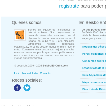
registrate
para poder 
Quienes somos
En BeisbolE
Somos un equipo de aficionados al
Lo que puedes enco
béisbol cubano. Nos propusimos la
En BeisbolEnCuba.co
tarea de desarrollar esta web con el
béisbol cubano, estad
objetivo de brindar información sobre el
los juegos y más...
Béisbol en Cuba y su Serie Nacional.
Ofrecemos noticias, reportajes,
estadísticas, foros de debate, juegos online y mucho
Noticias del béisb
más... Constantemente buscamos mejorar y ampliar
nuestros servicios por lo que pronto publicaremos
Foros, opiniones, 
nuevas secciones en nuestra web como concursos
y otros entretenimientos.
Concursos sobre e
© copyright 2009 - 2026
BeisbolEnCuba.com
Estadísticas de la 
Inicio
|
Mapa del sitio
|
Contacto
Serie 50, la Serie d
Redes sociales:
Mapa de nuestra 
Directorio de Béi