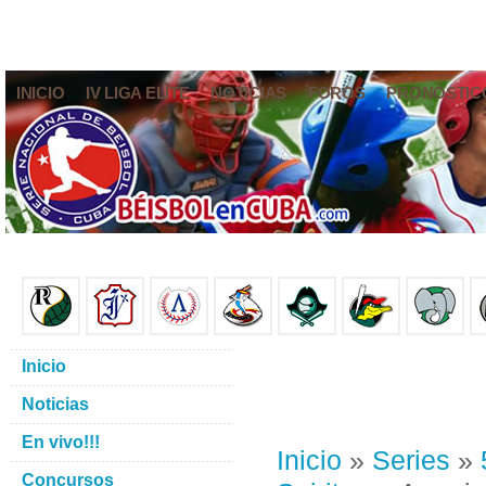
INICIO
IV LIGA ELITE
NOTICIAS
FOROS
PRONÓSTIC
Inicio
Noticias
En vivo!!!
Inicio
»
Series
»
Concursos