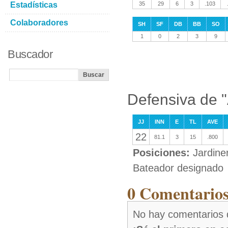
Estadísticas
35
29
6
3
.103
Colaboradores
SH
SF
DB
BB
SO
1
0
2
3
9
Buscador
Defensiva de 
JJ
INN
E
TL
AVE
22
81.1
3
15
.800
Posiciones:
Jardine
Bateador designado
0 Comentarios
No hay comentarios