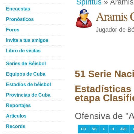
Spiritus
» Aramis
Encuestas
Aramis 
Pronósticos
Jugador de Bé
Foros
Invita a tus amigos
Libro de visitas
Series de Béisbol
51 Serie Nac
Equipos de Cuba
Estadios de béisbol
Estadísticas
Provincias de Cuba
etapa Clasifi
Reportajes
Ofensiva de "
Artículos
Records
CB
VB
C
H
AVE