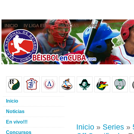
INICIO
IV LIGA ELITE
NOTICIAS
FOROS
PRONÓSTIC
Inicio
Noticias
En vivo!!!
Inicio
»
Series
»
Concursos