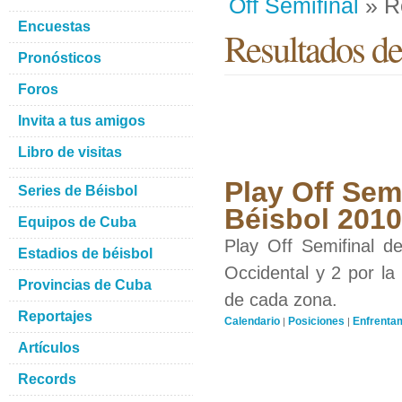
Off Semifinal
» R
Encuestas
Resultados del
Pronósticos
Foros
Invita a tus amigos
Libro de visitas
Play Off Semi
Series de Béisbol
Béisbol 2010
Equipos de Cuba
Play Off Semifinal d
Estadios de béisbol
Occidental y 2 por la
Provincias de Cuba
de cada zona.
Reportajes
Calendario
Posiciones
Enfrenta
|
|
Artículos
Records