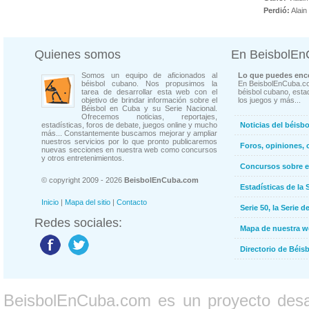
Perdió:
Alain
Quienes somos
En BeisbolE
Somos un equipo de aficionados al
Lo que puedes enco
béisbol cubano. Nos propusimos la
En BeisbolEnCuba.co
tarea de desarrollar esta web con el
béisbol cubano, estad
objetivo de brindar información sobre el
los juegos y más...
Béisbol en Cuba y su Serie Nacional.
Ofrecemos noticias, reportajes,
estadísticas, foros de debate, juegos online y mucho
Noticias del béisb
más... Constantemente buscamos mejorar y ampliar
nuestros servicios por lo que pronto publicaremos
Foros, opiniones, 
nuevas secciones en nuestra web como concursos
y otros entretenimientos.
Concursos sobre e
© copyright 2009 - 2026
BeisbolEnCuba.com
Estadísticas de la 
Inicio
|
Mapa del sitio
|
Contacto
Serie 50, la Serie d
Redes sociales:
Mapa de nuestra 
Directorio de Béi
BeisbolEnCuba.com es un proyecto desarr