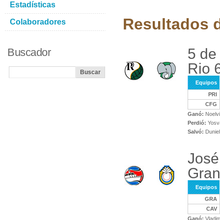
Estadísticas
Resultados d
Colaboradores
5 de
Buscador
Rio 
Equipos
PRI
CFG
Ganó:
Noelvi
Perdió:
Yosv
Salvó:
Duniel
José
Gra
Equipos
GRA
CAV
Ganó:
Vladim