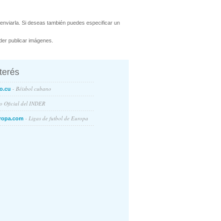
enviarla. Si deseas también puedes especificar un
er publicar imágenes.
nterés
- Béisbol cubano
o.cu
io Oficial del INDER
- Ligas de futbol de Europa
ropa.com