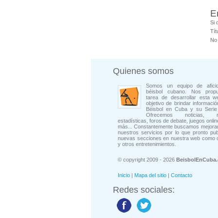
E
Si 
Tít
No 
Quienes somos
Somos un equipo de afici
béisbol cubano. Nos prop
tarea de desarrollar esta w
objetivo de brindar informació
Béisbol en Cuba y su Serie 
Ofrecemos noticias, rep
estadísticas, foros de debate, juegos onli
más... Constantemente buscamos mejorar
nuestros servicios por lo que pronto pu
nuevas secciones en nuestra web como 
y otros entretenimientos.
© copyright 2009 - 2026
BeisbolEnCuba
Inicio
|
Mapa del sitio
|
Contacto
Redes sociales: