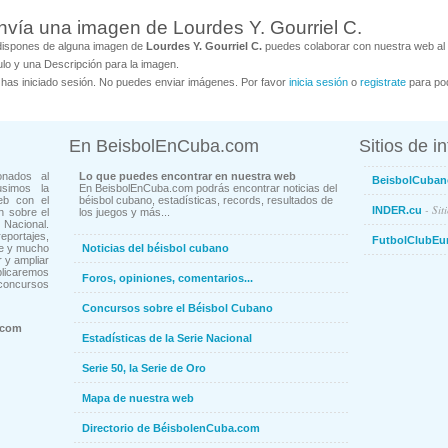
nvía una imagen de Lourdes Y. Gourriel C.
dispones de alguna imagen de
Lourdes Y. Gourriel C.
puedes colaborar con nuestra web al 
ulo y una Descripción para la imagen.
has iniciado sesión. No puedes enviar imágenes. Por favor
inicia sesión
o
registrate
para pod
En BeisbolEnCuba.com
Sitios de i
onados al
Lo que puedes encontrar en nuestra web
BeisbolCuban
usimos la
En BeisbolEnCuba.com podrás encontrar noticias del
eb con el
béisbol cubano, estadísticas, records, resultados de
- Sit
INDER.cu
n sobre el
los juegos y más...
Nacional.
ortajes,
FutbolClubEu
ne y mucho
Noticias del béisbol cubano
 y ampliar
blicaremos
Foros, opiniones, comentarios...
concursos
Concursos sobre el Béisbol Cubano
.com
Estadísticas de la Serie Nacional
Serie 50, la Serie de Oro
Mapa de nuestra web
Directorio de BéisbolenCuba.com