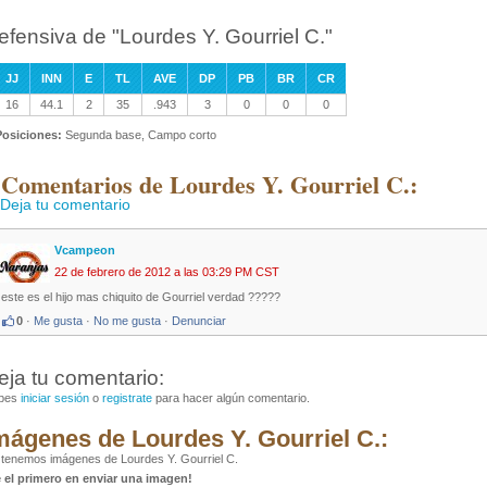
efensiva de "Lourdes Y. Gourriel C."
JJ
INN
E
TL
AVE
DP
PB
BR
CR
16
44.1
2
35
.943
3
0
0
0
Posiciones:
Segunda base, Campo corto
 Comentarios de Lourdes Y. Gourriel C.:
Deja tu comentario
Vcampeon
22 de febrero de 2012 a las 03:29 PM CST
este es el hijo mas chiquito de Gourriel verdad ?????
0
·
Me gusta
·
No me gusta
·
Denunciar
eja tu comentario:
bes
iniciar sesión
o
registrate
para hacer algún comentario.
mágenes de Lourdes Y. Gourriel C.:
tenemos imágenes de Lourdes Y. Gourriel C.
é el primero en enviar una imagen!