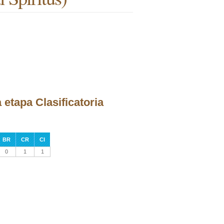
 etapa Clasificatoria
BR
CR
CI
0
1
1