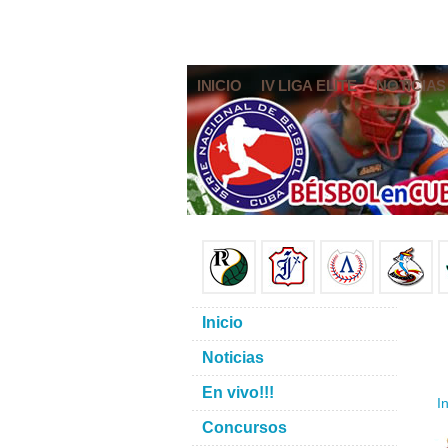
INICIO
IV LIGA ELITE
NOTICIAS
Inicio
Noticias
En vivo!!!
In
Concursos