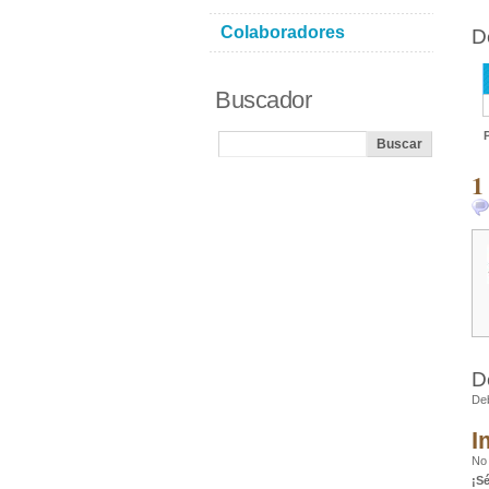
Colaboradores
D
Buscador
1
D
De
I
No 
¡S