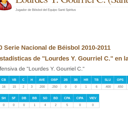
Jugador de Béisbol
del
Equipo Santi Spiritus
0 Serie Nacional de Béisbol 2010-2011
stadísticas de "Lourdes Y. Gourriel C." en la
fensiva de "Lourdes Y. Gourriel C."
CB
VB
C
H
AVE
OBP
2B
3B
HR
TB
SLU
OPS
16
15
2
3
.200
.250
0
0
1
6
.400
.650
SH
SF
DB
BB
SO
BD
CPA
CIPA
VIEV
0
0
0
1
4
2
5
0
0