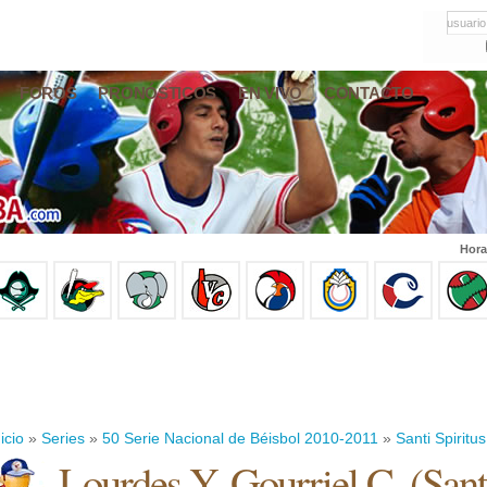
usuario
FOROS
PRONÓSTICOS
EN VIVO
CONTACTO
Hora
icio
»
Series
»
50 Serie Nacional de Béisbol 2010-2011
»
Santi Spiritus
Lourdes Y. Gourriel C.
(
Sant