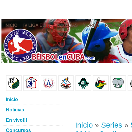
INICIO
IV LIGA ELITE
NOTICIAS
FOROS
PRONÓSTIC
Inicio
Noticias
En vivo!!!
Inicio
»
Series
»
Concursos