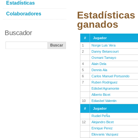
Estadísticas
Estadísticas
Colaboradores
ganados
Buscador
#
Jugador
1
Norge Luis Vera
2
Danny Betancourt
Osmani Tamayo
4
Alain Dela
5
Dennis Ala
6
Carlos Manuel Portuondo
7
Ruben Rodriguez
Edisbel Agramonte
Alberto Bicet
10
Ediasbel Valentin
#
Jugador
Rudiel PeÑa
12
Alejandro Bicet
Enrique Perez
Eliovanis Vazquez