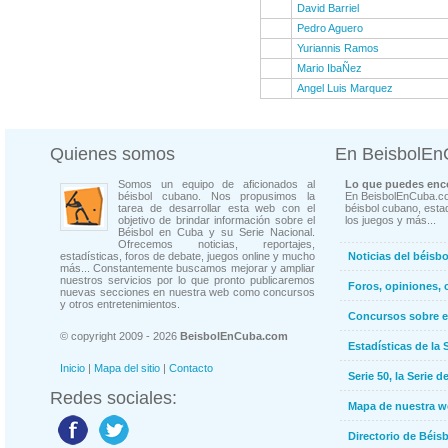
David Barriel
Pedro Aguero
Yuriannis Ramos
Mario IbaÑez
Angel Luis Marquez
Quienes somos
En BeisbolE
Somos un equipo de aficionados al
Lo que puedes enco
béisbol cubano. Nos propusimos la
En BeisbolEnCuba.co
tarea de desarrollar esta web con el
béisbol cubano, estad
objetivo de brindar información sobre el
los juegos y más...
Béisbol en Cuba y su Serie Nacional.
Ofrecemos noticias, reportajes,
estadísticas, foros de debate, juegos online y mucho
Noticias del béisb
más... Constantemente buscamos mejorar y ampliar
nuestros servicios por lo que pronto publicaremos
Foros, opiniones, 
nuevas secciones en nuestra web como concursos
y otros entretenimientos.
Concursos sobre e
© copyright 2009 - 2026
BeisbolEnCuba.com
Estadísticas de la 
Inicio
|
Mapa del sitio
|
Contacto
Serie 50, la Serie d
Redes sociales:
Mapa de nuestra 
Directorio de Béi