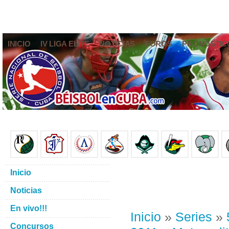
INICIO
IV LIGA ELITE
NOTICIAS
FOROS
PRONÓSTIC
Inicio
Noticias
En vivo!!!
Inicio
»
Series
»
Concursos