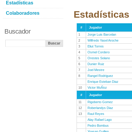
Estadísticas
Estadísticas
Colaboradores
#
Jugador
Buscador
1
Jorge Luis Barcelan
2
Wilfredo Yasel Aroche
3
Eliut Torres
4
Osmel Cordero
5
Orestes Solano
6
Dunier Ruiz
7
Joel Mestre
8
Rangel Rodriguez
Enrique Esteban Diaz
10
Victor MuÑoz
#
Jugador
11
Rigoberto Gomez
12
Roberlandys Diaz
13
Raul Reyes
Alay Rafael Lago
Pedro Bombus
Yoasan Guillen