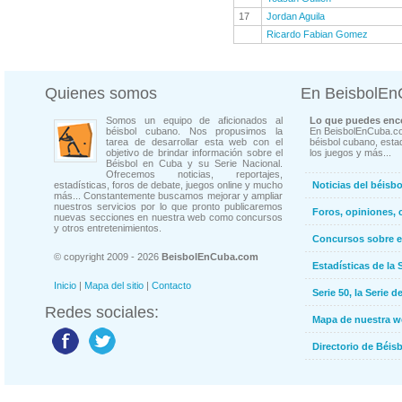
17
Jordan Aguila
Ricardo Fabian Gomez
Quienes somos
En BeisbolE
Somos un equipo de aficionados al
Lo que puedes enco
béisbol cubano. Nos propusimos la
En BeisbolEnCuba.co
tarea de desarrollar esta web con el
béisbol cubano, estad
objetivo de brindar información sobre el
los juegos y más...
Béisbol en Cuba y su Serie Nacional.
Ofrecemos noticias, reportajes,
estadísticas, foros de debate, juegos online y mucho
Noticias del béisb
más... Constantemente buscamos mejorar y ampliar
nuestros servicios por lo que pronto publicaremos
Foros, opiniones, 
nuevas secciones en nuestra web como concursos
y otros entretenimientos.
Concursos sobre e
© copyright 2009 - 2026
BeisbolEnCuba.com
Estadísticas de la 
Inicio
|
Mapa del sitio
|
Contacto
Serie 50, la Serie d
Redes sociales:
Mapa de nuestra 
Directorio de Béi