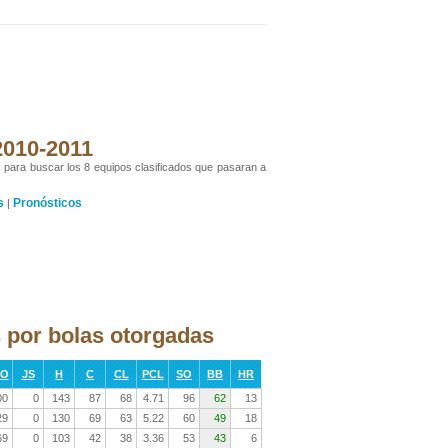
 2010-2011
s para buscar los 8 equipos clasificados que pasaran a
s
Pronósticos
|
 por bolas otorgadas
RO
JS
H
C
CL
PCL
SO
BB
HR
00
0
143
87
68
4.71
96
62
13
29
0
130
69
63
5.22
60
49
18
69
0
103
42
38
3.36
53
43
6