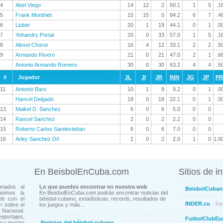
4
Abel Viego
14
12
2
50.1
1
5
.1
5
Frank Monthiet
15
15
0
84.2
6
7
.4
6
Liuber
20
1
19
44.1
0
1
.0
7
Yohandry Portal
33
0
33
57.0
1
5
.1
8
Alexei Chorot
16
4
12
33.1
2
2
.5
9
Armando Rivero
21
0
21
47.0
2
1
.6
Antonio Armando Romero
30
0
30
63.2
4
4
.5
#
Jugador
JL
JI
JR
INN
JG
JP
P
11
Antonio Baro
10
1
9
9.2
0
1
.0
Hancel Delgado
18
0
18
22.1
0
1
.0
13
Maikel D. Sanchez
6
0
6
5.0
0
0
14
Rancel Sanchez
2
0
2
2.2
0
0
15
Roberto Carlos Santiesteban
6
0
6
7.0
0
0
16
Arley Sanchez D/l
2
0
2
2.0
1
0
1.0
En BeisbolEnCuba.com
Sitios de i
onados al
Lo que puedes encontrar en nuestra web
BeisbolCuban
usimos la
En BeisbolEnCuba.com podrás encontrar noticias del
eb con el
béisbol cubano, estadísticas, records, resultados de
- Sit
INDER.cu
n sobre el
los juegos y más...
Nacional.
ortajes,
FutbolClubEu
ne y mucho
Noticias del béisbol cubano