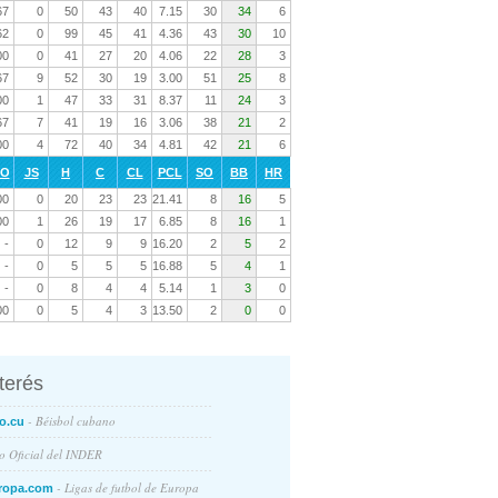
67
0
50
43
40
7.15
30
34
6
62
0
99
45
41
4.36
43
30
10
00
0
41
27
20
4.06
22
28
3
67
9
52
30
19
3.00
51
25
8
00
1
47
33
31
8.37
11
24
3
67
7
41
19
16
3.06
38
21
2
00
4
72
40
34
4.81
42
21
6
RO
JS
H
C
CL
PCL
SO
BB
HR
00
0
20
23
23
21.41
8
16
5
00
1
26
19
17
6.85
8
16
1
-
0
12
9
9
16.20
2
5
2
-
0
5
5
5
16.88
5
4
1
-
0
8
4
4
5.14
1
3
0
00
0
5
4
3
13.50
2
0
0
nterés
- Béisbol cubano
o.cu
io Oficial del INDER
- Ligas de futbol de Europa
ropa.com