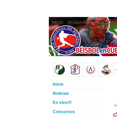
INICIO
IV LIGA ELITE
NOTICIAS
Inicio
Noticias
En vivo!!!
In
Concursos