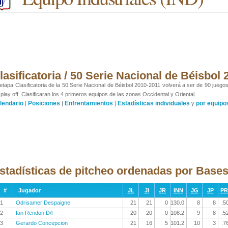
lasificatoria / 50 Serie Nacional de Béisbol
etapa Clasificatoria de la 50 Serie Nacional de Béisbol 2010-2011 volverá a ser de 90 juego
 play off. Clasificaran los 4 primeros equipos de las zonas Occidental y Oriental.
lendario
Posiciones
Enfrentamientos
Estadísticas individuales
por equipo
|
|
|
y
stadísticas de pitcheo ordenadas por Bases
#
Jugador
JL
JI
JR
INN
JG
JP
P
1
Odrisamer Despaigne
21
21
0
130.0
8
8
.5
2
Ian Rendon D/l
20
20
0
108.2
9
8
.5
3
Gerardo Concepcion
21
16
5
101.2
10
3
.7