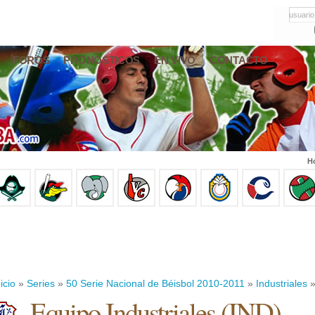
usuario
FOROS
PRONÓSTICOS
EN VIVO
CONTACTO
Ho
icio
»
Series
»
50 Serie Nacional de Béisbol 2010-2011
»
Industriales
»
Equipo Industriales (IND)