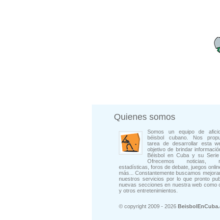
Quienes somos
Somos un equipo de afici
béisbol cubano. Nos prop
tarea de desarrollar esta w
objetivo de brindar informació
Béisbol en Cuba y su Serie 
Ofrecemos noticias, rep
estadísticas, foros de debate, juegos onli
más... Constantemente buscamos mejorar
nuestros servicios por lo que pronto pu
nuevas secciones en nuestra web como 
y otros entretenimientos.
© copyright 2009 - 2026
BeisbolEnCuba