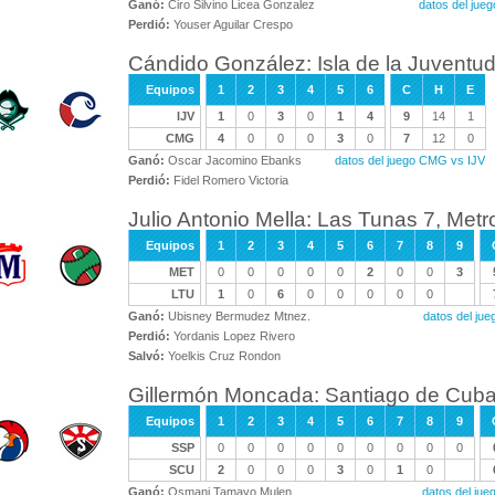
Ganó:
Ciro Silvino Licea Gonzalez
datos del ju
Perdió:
Youser Aguilar Crespo
Cándido González: Isla de la Juventu
Equipos
1
2
3
4
5
6
C
H
E
IJV
1
0
3
0
1
4
9
14
1
CMG
4
0
0
0
3
0
7
12
0
Ganó:
Oscar Jacomino Ebanks
datos del juego CMG vs IJV
Perdió:
Fidel Romero Victoria
Julio Antonio Mella: Las Tunas 7, Metr
Equipos
1
2
3
4
5
6
7
8
9
MET
0
0
0
0
0
2
0
0
3
LTU
1
0
6
0
0
0
0
0
Ganó:
Ubisney Bermudez Mtnez.
datos del ju
Perdió:
Yordanis Lopez Rivero
Salvó:
Yoelkis Cruz Rondon
Gillermón Moncada: Santiago de Cuba 6
Equipos
1
2
3
4
5
6
7
8
9
SSP
0
0
0
0
0
0
0
0
0
SCU
2
0
0
0
3
0
1
0
Ganó:
Osmani Tamayo Mulen
datos del ju