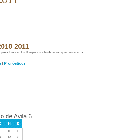
 2010-2011
s para buscar los 8 equipos clasificados que pasaran a
s
Pronósticos
|
o de Avila 6
C
H
E
6
10
0
9
14
0