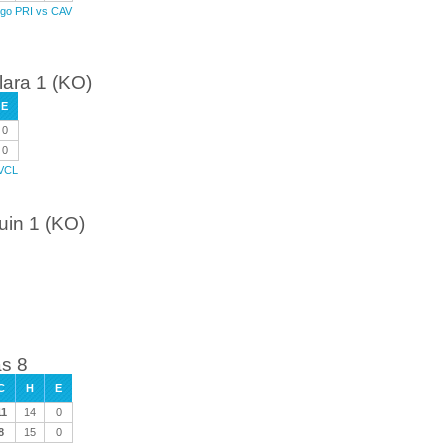
uego PRI vs CAV
lara 1 (KO)
E
0
0
 VCL
uin 1 (KO)
as 8
C
H
E
11
14
0
8
15
0