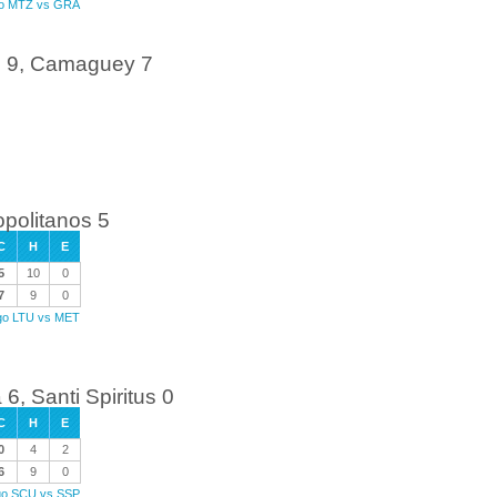
ego MTZ vs GRA
d 9, Camaguey 7
opolitanos 5
C
H
E
5
10
0
7
9
0
ego LTU vs MET
, Santi Spiritus 0
C
H
E
0
4
2
6
9
0
ego SCU vs SSP