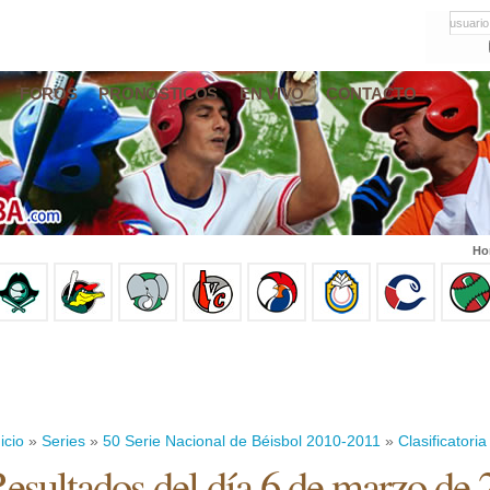
usuario
FOROS
PRONÓSTICOS
EN VIVO
CONTACTO
Ho
icio
»
Series
»
50 Serie Nacional de Béisbol 2010-2011
»
Clasificatoria
esultados del día 6 de marzo de