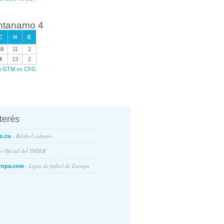
antanamo 4
C
H
E
10
11
2
4
13
2
ego GTM vs CFG
nterés
- Béisbol cubano
o.cu
io Oficial del INDER
- Ligas de futbol de Europa
ropa.com