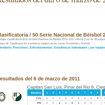
lasificatoria / 50 Serie Nacional de Béisbol
etapa Clasificatoria de la 50 Serie Nacional de Béisbol 2010-2011 volverá a ser de 90 juego
 play off. Clasificaran los 4 primeros equipos de las zonas Occidental y Oriental.
lendario
Posiciones
Enfrentamientos
Estadísticas individuales
por equipo
|
|
|
y
esultados del 6 de marzo de 2011
Capitan San Luis: Pinar del Rio 9, Cieg
Equipos
1
2
3
4
5
6
7
8
9
CAV
0
0
0
0
0
2
1
0
3
PRI
0
0
2
0
6
1
0
0