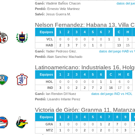
Ganó:
Vladimir BaÑos Chacon
datos del j
Perdió:
Ernesto Veliz Martinez
Salvó:
Jesus Guerra M.
Nelson Fernandez: Habana 13, Villa C
Equipos
1
2
3
4
5
6
7
C
H
VCL
0
0
0
0
0
0
1
1
3
HAB
2
3
7
0
1
0
13
15
Ganó:
Yadier Pedroso Glez.
datos del juego HAB vs
Perdió:
Alain Sanchez Machado
Latinoamericano: Industriales 16, Holg
Equipos
1
2
3
4
5
6
C
H
E
HOL
0
0
0
0
0
1
1
6
0
IND
3
0
2
2
7
2
16
17
0
Ganó:
Ian Rendon D/l Nuez
datos del juego IND vs HOL
Perdió:
Lisandro Infante Perez
Victoria de Girón: Granma 11, Matanz
Equipos
1
2
3
4
5
6
7
8
9
GRA
1
0
0
0
0
1
2
7
0
MTZ
1
0
0
2
0
2
0
0
3