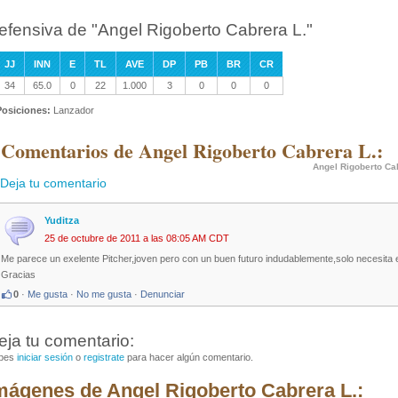
efensiva de "Angel Rigoberto Cabrera L."
JJ
INN
E
TL
AVE
DP
PB
BR
CR
34
65.0
0
22
1.000
3
0
0
0
Posiciones:
Lanzador
 Comentarios de Angel Rigoberto Cabrera L.:
Angel Rigoberto Ca
Deja tu comentario
Yuditza
25 de octubre de 2011 a las 08:05 AM CDT
Me parece un exelente Pitcher,joven pero con un buen futuro indudablemente,solo necesita e
Gracias
0
·
Me gusta
·
No me gusta
·
Denunciar
eja tu comentario:
bes
iniciar sesión
o
registrate
para hacer algún comentario.
mágenes de Angel Rigoberto Cabrera L.: