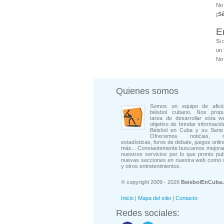
No 
¡S
E
Si 
un 
No 
Quienes somos
Somos un equipo de afici
béisbol cubano. Nos prop
tarea de desarrollar esta w
objetivo de brindar informació
Béisbol en Cuba y su Serie 
Ofrecemos noticias, rep
estadísticas, foros de debate, juegos onli
más... Constantemente buscamos mejorar
nuestros servicios por lo que pronto pu
nuevas secciones en nuestra web como 
y otros entretenimientos.
© copyright 2009 - 2026
BeisbolEnCuba
Inicio
|
Mapa del sitio
|
Contacto
Redes sociales: