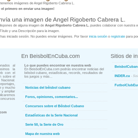
tenemos imágenes de Angel Rigoberto Cabrera L.
é el primero en enviar una imagen!
nvía una imagen de Angel Rigoberto Cabrera L.
dispones de alguna imagen de
Angel Rigoberto Cabrera L.
puedes colaborar con nuestra we
Título y una Descripción para la imagen.
has iniciado sesión. No puedes enviar imágenes. Por favor
inicia sesión
o
registrate
para pod
En BeisbolEnCuba.com
Sitios de i
onados al
Lo que puedes encontrar en nuestra web
BeisbolCuban
usimos la
En BeisbolEnCuba.com podrás encontrar noticias del
eb con el
béisbol cubano, estadísticas, records, resultados de
- Sit
INDER.cu
n sobre el
los juegos y más...
Nacional.
ortajes,
FutbolClubEu
ne y mucho
Noticias del béisbol cubano
 y ampliar
blicaremos
Foros, opiniones, comentarios...
concursos
Concursos sobre el Béisbol Cubano
.com
Estadísticas de la Serie Nacional
Serie 50, la Serie de Oro
Mapa de nuestra web