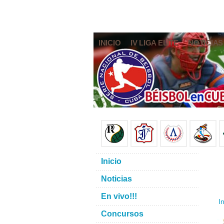
INICIO
IV LIGA ELITE
NOTICIAS
Inicio
Noticias
En vivo!!!
In
Concursos