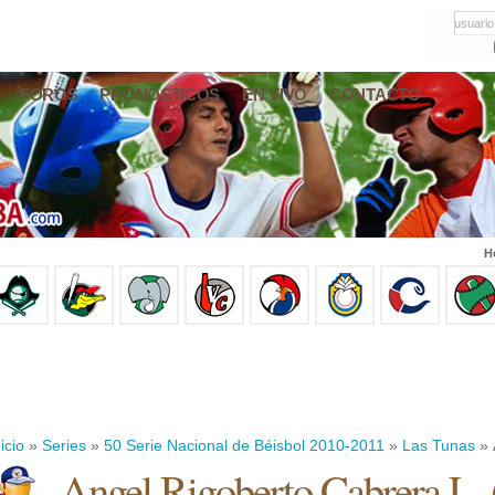
usuario
FOROS
PRONÓSTICOS
EN VIVO
CONTACTO
H
icio
»
Series
»
50 Serie Nacional de Béisbol 2010-2011
»
Las Tunas
» 
Angel Rigoberto Cabrera L.