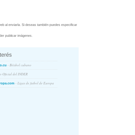
b al enviarla. Si deseas también puedes especificar
er publicar imágenes.
nterés
- Béisbol cubano
o.cu
io Oficial del INDER
- Ligas de futbol de Europa
ropa.com