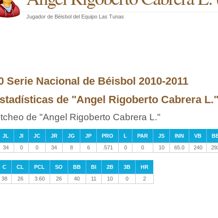
Jugador de Béisbol
del
Equipo Las Tunas
0 Serie Nacional de Béisbol 2010-2011
stadísticas de "Angel Rigoberto Cabrera L." 
itcheo de "Angel Rigoberto Cabrera L."
JL
JI
JC
JR
JG
JP
PRO
L
PAR
JS
INN
VB
B
34
0
0
34
8
6
.571
0
0
10
65.0
240
29
C
CL
PCL
SO
BB
BI
2B
3B
HR
38
26
3.60
26
40
11
10
0
2