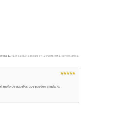
brera L.
:
5.0
de
5.0
basado en
1
votos en
1
comentarios.
l apollo de aquellos que pueden ayudarlo.