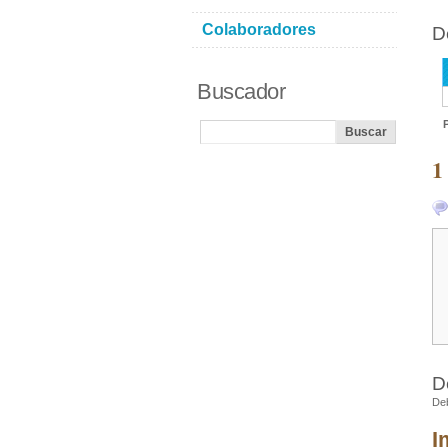
Colaboradores
D
Buscador
1
D
De
I