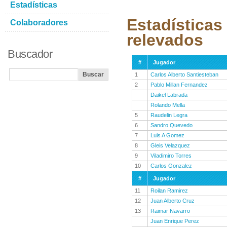
Estadísticas
Estadísticas
Colaboradores
relevados
Buscador
#
Jugador
1
Carlos Alberto Santiesteban
2
Pablo Millan Fernandez
Daikel Labrada
Rolando Mella
5
Raudelin Legra
6
Sandro Quevedo
7
Luis A Gomez
8
Gleis Velazquez
9
Viladimiro Torres
10
Carlos Gonzalez
#
Jugador
11
Roilan Ramirez
12
Juan Alberto Cruz
13
Raimar Navarro
Juan Enrique Perez