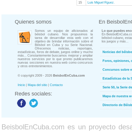
15
Luis Miguel Rguez.
Quienes somos
En BeisbolE
Somos un equipo de aficionados al
Lo que puedes enco
béisbol cubano. Nos propusimos la
En BeisbolEnCuba.co
tarea de desarrollar esta web con el
béisbol cubano, estad
objetivo de brindar información sobre el
los juegos y más...
Béisbol en Cuba y su Serie Nacional.
Ofrecemos noticias, reportajes,
estadísticas, foros de debate, juegos online y mucho
Noticias del béisb
más... Constantemente buscamos mejorar y ampliar
nuestros servicios por lo que pronto publicaremos
Foros, opiniones, 
nuevas secciones en nuestra web como concursos
y otros entretenimientos.
Concursos sobre e
© copyright 2009 - 2026
BeisbolEnCuba.com
Estadísticas de la 
Inicio
|
Mapa del sitio
|
Contacto
Serie 50, la Serie d
Redes sociales:
Mapa de nuestra 
Directorio de Béi
BeisbolEnCuba.com es un proyecto desarr