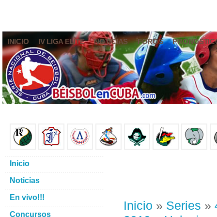
INICIO
IV LIGA ELITE
NOTICIAS
FOROS
PRONÓSTIC
Inicio
Noticias
En vivo!!!
Inicio
»
Series
»
Concursos