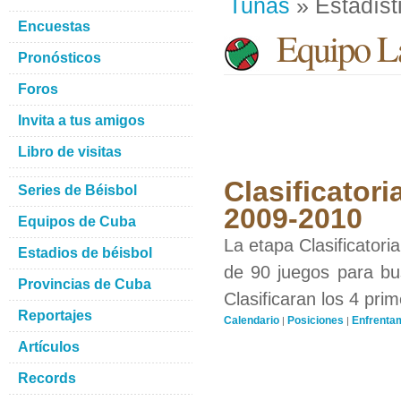
Tunas
» Estadíst
Encuestas
Equipo La
Pronósticos
Foros
Invita a tus amigos
Libro de visitas
Clasificatori
Series de Béisbol
2009-2010
Equipos de Cuba
La etapa Clasificatori
Estadios de béisbol
de 90 juegos para bus
Provincias de Cuba
Clasificaran los 4 pri
Reportajes
Calendario
Posiciones
Enfrenta
|
|
Artículos
Records