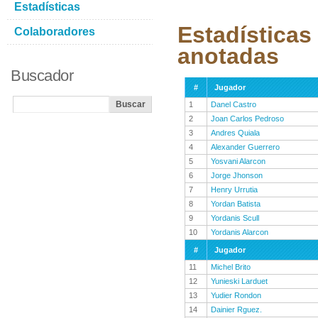
Estadísticas
Estadísticas
Colaboradores
anotadas
Buscador
#
Jugador
1
Danel Castro
2
Joan Carlos Pedroso
3
Andres Quiala
4
Alexander Guerrero
5
Yosvani Alarcon
6
Jorge Jhonson
7
Henry Urrutia
8
Yordan Batista
9
Yordanis Scull
10
Yordanis Alarcon
#
Jugador
11
Michel Brito
12
Yunieski Larduet
13
Yudier Rondon
14
Dainier Rguez.