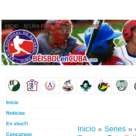
INICIO
IV LIGA ELITE
NOTICIAS
FOROS
PRONÓSTIC
Inicio
Noticias
En vivo!!!
Inicio
»
Series
»
Concursos