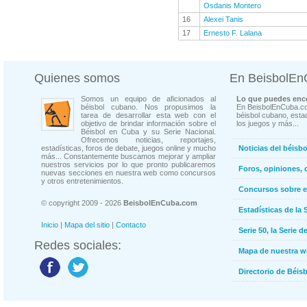
Osdanis Montero
16
Alexei Tanis
17
Ernesto F. Lalana
Quienes somos
En BeisbolE
Somos un equipo de aficionados al
Lo que puedes enco
béisbol cubano. Nos propusimos la
En BeisbolEnCuba.co
tarea de desarrollar esta web con el
béisbol cubano, estad
objetivo de brindar información sobre el
los juegos y más...
Béisbol en Cuba y su Serie Nacional.
Ofrecemos noticias, reportajes,
estadísticas, foros de debate, juegos online y mucho
Noticias del béisb
más... Constantemente buscamos mejorar y ampliar
nuestros servicios por lo que pronto publicaremos
Foros, opiniones, 
nuevas secciones en nuestra web como concursos
y otros entretenimientos.
Concursos sobre e
© copyright 2009 - 2026
BeisbolEnCuba.com
Estadísticas de la 
Inicio
|
Mapa del sitio
|
Contacto
Serie 50, la Serie d
Redes sociales:
Mapa de nuestra 
Directorio de Béi