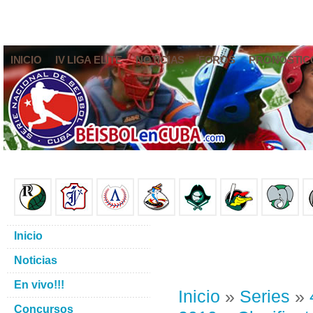
INICIO
IV LIGA ELITE
NOTICIAS
FOROS
PRONÓSTIC
Inicio
Noticias
En vivo!!!
Inicio
»
Series
»
Concursos