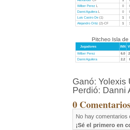
Alexander
CF
1
Wilber Perez
L
0
Danni Aguilera
L
0
Luis Castro De
(1)
1
Alejandro Ortiz
(2)-CF
1
Pitcheo Isla de
Jugadores
INN
V
Wilber Perez
6.0
2
Danni Aguilera
2.2
Ganó: Yolexis 
Perdió: Danni 
0 Comentarios 
No hay comentarios 
¡Sé el primero en 