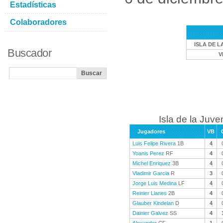
Estadísticas
Colaboradores
ISLA DE L
Buscador
V
Isla de la Juve
Jugadores
VB
Luis Felipe Rivera
1B
4
Yoanis Perez
RF
4
Michel Enriquez
3B
4
Vladimir Garcia
R
3
Jorge Luis Medina
LF
4
Reinier Llanes
2B
4
Glauber Kindelan
D
4
Dainier Galvez
SS
4