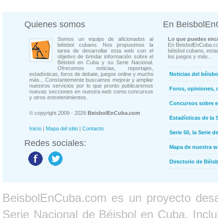
Quienes somos
En BeisbolE
Somos un equipo de aficionados al
Lo que puedes enco
béisbol cubano. Nos propusimos la
En BeisbolEnCuba.co
tarea de desarrollar esta web con el
béisbol cubano, estad
objetivo de brindar información sobre el
los juegos y más...
Béisbol en Cuba y su Serie Nacional.
Ofrecemos noticias, reportajes,
estadísticas, foros de debate, juegos online y mucho
Noticias del béisb
más... Constantemente buscamos mejorar y ampliar
nuestros servicios por lo que pronto publicaremos
Foros, opiniones, 
nuevas secciones en nuestra web como concursos
y otros entretenimientos.
Concursos sobre e
© copyright 2009 - 2026
BeisbolEnCuba.com
Estadísticas de la 
Inicio
|
Mapa del sitio
|
Contacto
Serie 50, la Serie d
Redes sociales:
Mapa de nuestra 
Directorio de Béi
BeisbolEnCuba.com es un proyecto desarr
Serie Nacional de Béisbol en Cuba. Inclui