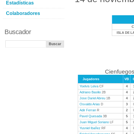
Estadísticas
Colaboradores
C
Buscador
ISLA DE L
Cienfuegos
Jugadores
VB
Yoelvis Leiva
CF
4
Adriano Basilio
2B
4
Jose Dariel Abreu
1B
4
Osvaldo Arias
D
3
Adir Ferran
R
2
Pavel Quesada
3B
5
Juan Miguel Soriano
LF
5
Yusniel Ibañez
RF
4