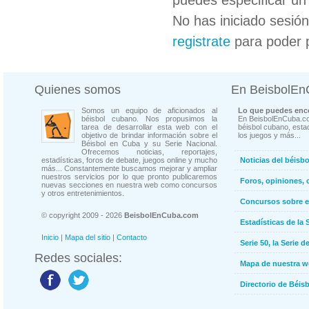
puedes especificar un 
No has iniciado sesió
registrate
para poder 
Quienes somos
En BeisbolE
Somos un equipo de aficionados al
Lo que puedes enco
béisbol cubano. Nos propusimos la
En BeisbolEnCuba.co
tarea de desarrollar esta web con el
béisbol cubano, estad
objetivo de brindar información sobre el
los juegos y más...
Béisbol en Cuba y su Serie Nacional.
Ofrecemos noticias, reportajes,
estadísticas, foros de debate, juegos online y mucho
Noticias del béisb
más... Constantemente buscamos mejorar y ampliar
nuestros servicios por lo que pronto publicaremos
Foros, opiniones, 
nuevas secciones en nuestra web como concursos
y otros entretenimientos.
Concursos sobre e
© copyright 2009 - 2026
BeisbolEnCuba.com
Estadísticas de la 
Inicio
|
Mapa del sitio
|
Contacto
Serie 50, la Serie d
Redes sociales:
Mapa de nuestra 
Directorio de Béi