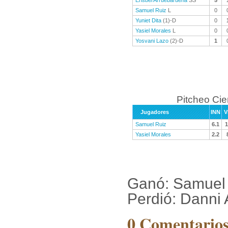
Erisbel Arruebaruena
SS
5
Samuel Ruiz
L
0
Yuniet Dita
(1)-D
0
Yasiel Morales
L
0
Yosvani Lazo
(2)-D
1
Pitcheo Ci
Jugadores
INN
V
Samuel Ruiz
6.1
1
Yasiel Morales
2.2
Ganó: Samuel
Perdió: Danni 
0 Comentarios 