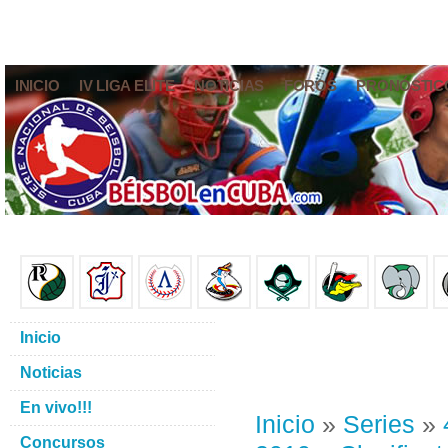
INICIO
IV LIGA ELITE
NOTICIAS
FOROS
PRONÓSTIC
Inicio
Noticias
En vivo!!!
Inicio
»
Series
»
Concursos