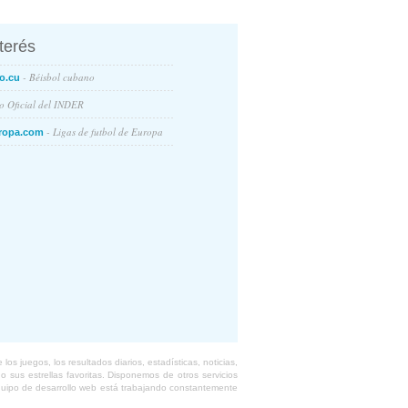
nterés
- Béisbol cubano
o.cu
io Oficial del INDER
- Ligas de futbol de Europa
ropa.com
s juegos, los resultados diarios, estadísticas, noticias,
 sus estrellas favoritas. Disponemos de otros servicios
equipo de desarrollo web está trabajando constantemente