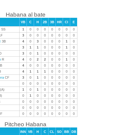
Habana al bate
VB
C
H
2B
3B
HR
CI
E
z
SS
1
0
0
0
0
0
0
0
LF
3
0
0
0
0
0
0
0
z
3B
4
0
3
0
0
0
1
0
3
1
1
0
0
0
1
0
D
3
0
1
0
0
0
0
0
o
R
4
0
2
2
0
0
1
0
B
4
0
0
0
0
0
0
0
B
4
1
1
1
0
0
0
0
era
CF
3
0
1
0
0
0
0
0
0
0
0
0
0
0
0
0
(A)
1
0
1
0
0
0
0
0
B)
0
1
0
0
0
0
0
0
S
0
0
0
0
0
0
0
0
0
0
0
0
0
0
0
0
F
0
0
0
0
0
0
0
0
Pitcheo Habana
INN
VB
H
C
CL
SO
BB
DB