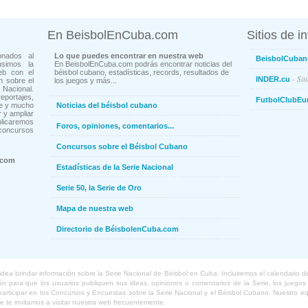
En BeisbolEnCuba.com
Sitios de i
onados al
Lo que puedes encontrar en nuestra web
BeisbolCuban
usimos la
En BeisbolEnCuba.com podrás encontrar noticias del
eb con el
béisbol cubano, estadísticas, records, resultados de
- Sit
INDER.cu
n sobre el
los juegos y más...
Nacional.
ortajes,
FutbolClubEu
ne y mucho
Noticias del béisbol cubano
 y ampliar
blicaremos
Foros, opiniones, comentarios...
concursos
Concursos sobre el Béisbol Cubano
.com
Estadísticas de la Serie Nacional
Serie 50, la Serie de Oro
Mapa de nuestra web
Directorio de BéisbolenCuba.com
a brindar información sobre la Serie Nacional de Béisbol en Cuba. Incluiremos el calendario de lo
 para que los usuarios publiquen sus ideas, opiniones o comentarios de la Serie, los juegos o
o participar en los Concursos y Encuestas sobre la Serie Nacional y el Béisbol Cubano. Nuestro 
ue te invitamos a visitar nuestra web frecuentemente.