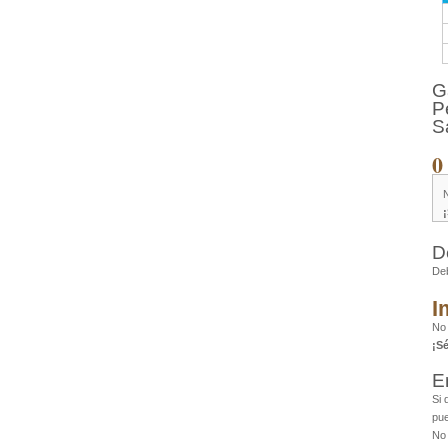
G
P
S
0
D
De
I
No
¡S
E
Si 
pue
No 