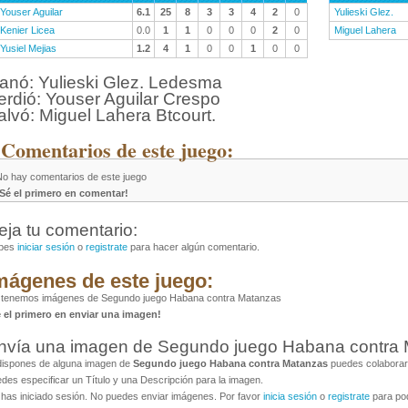
Youser Aguilar
6.1
25
8
3
3
4
2
0
Yulieski Glez.
Kenier Licea
0.0
1
1
0
0
0
2
0
Miguel Lahera
Yusiel Mejias
1.2
4
1
0
0
1
0
0
anó: Yulieski Glez. Ledesma
erdió: Youser Aguilar Crespo
alvó: Miguel Lahera Btcourt.
 Comentarios de este juego:
No hay comentarios de este juego
¡Sé el primero en comentar!
eja tu comentario:
bes
iniciar sesión
o
registrate
para hacer algún comentario.
mágenes de este juego:
 tenemos imágenes de Segundo juego Habana contra Matanzas
é el primero en enviar una imagen!
nvía una imagen de Segundo juego Habana contra
dispones de alguna imagen de
Segundo juego Habana contra Matanzas
puedes colaborar 
des especificar un Título y una Descripción para la imagen.
has iniciado sesión. No puedes enviar imágenes. Por favor
inicia sesión
o
registrate
para pod