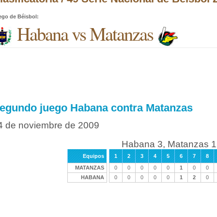
ego de Béisbol
:
Habana vs Matanzas
egundo juego Habana contra Matanzas
4 de noviembre de 2009
Habana 3, Matanzas 1
Equipos
1
2
3
4
5
6
7
8
MATANZAS
0
0
0
0
0
1
0
0
HABANA
0
0
0
0
0
1
2
0