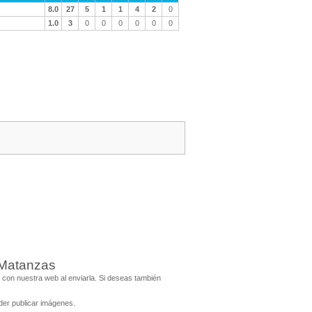
8.0
27
5
1
1
4
2
0
1.0
3
0
0
0
0
0
0
 Matanzas
con nuestra web al enviarla. Si deseas también
er publicar imágenes.