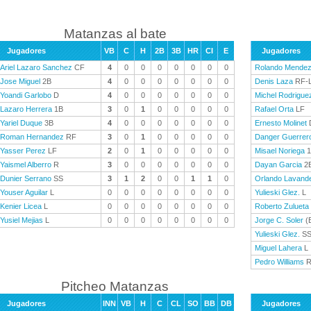
Matanzas al bate
Jugadores
VB
C
H
2B
3B
HR
CI
E
Jugadores
Ariel Lazaro Sanchez
CF
4
0
0
0
0
0
0
0
Rolando Mende
Jose Miguel
2B
4
0
0
0
0
0
0
0
Denis Laza
RF-
Yoandi Garlobo
D
4
0
0
0
0
0
0
0
Michel Rodrigue
Lazaro Herrera
1B
3
0
1
0
0
0
0
0
Rafael Orta
LF
Yariel Duque
3B
4
0
0
0
0
0
0
0
Ernesto Molinet
Roman Hernandez
RF
3
0
1
0
0
0
0
0
Danger Guerrer
Yasser Perez
LF
2
0
1
0
0
0
0
0
Misael Noriega
1
Yaismel Alberro
R
3
0
0
0
0
0
0
0
Dayan Garcia
2
Dunier Serrano
SS
3
1
2
0
0
1
1
0
Orlando Lavand
Youser Aguilar
L
0
0
0
0
0
0
0
0
Yulieski Glez.
L
Kenier Licea
L
0
0
0
0
0
0
0
0
Roberto Zulueta
Yusiel Mejias
L
0
0
0
0
0
0
0
0
Jorge C. Soler
(
Yulieski Glez.
S
Miguel Lahera
L
Pedro Williams
R
Pitcheo Matanzas
Jugadores
INN
VB
H
C
CL
SO
BB
DB
Jugadores