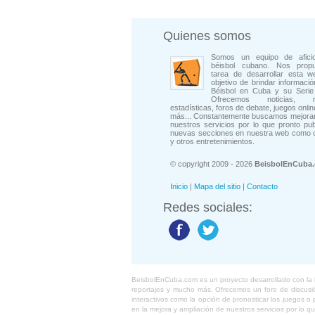
Quienes somos
Somos un equipo de afici
béisbol cubano. Nos prop
tarea de desarrollar esta w
objetivo de brindar informació
Béisbol en Cuba y su Serie 
Ofrecemos noticias, rep
estadísticas, foros de debate, juegos onli
más... Constantemente buscamos mejorar
nuestros servicios por lo que pronto pu
nuevas secciones en nuestra web como 
y otros entretenimientos.
© copyright 2009 - 2026
BeisbolEnCuba
Inicio
|
Mapa del sitio
|
Contacto
Redes sociales:
BeisbolEnCuba.com es un proyecto desarrollado con la ide
reportajes y mucho más. Ofrecemos un foro de discusión
interactivos como la opción de pronosticar los juegos 
en la mejora y ampliación de nuestros servicios por lo q