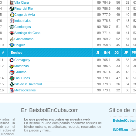
3
Villa Clara
89
784.9
56
32
.6
4
Pinar del Rio
90
786.3
46
43
.5
5
Ciego de Avila
89
777.9
49
40
.5
6
Industriales
90
778.3
47
43
.5
7
Cienfuegos
90
780.7
51
39
.5
8
Santiago de Cuba
89
771.4
48
41
.5
9
Guantanamo
89
769.2
52
37
.5
10
Holguin
89
758.8
45
44
.5
#
Equipo
JI
INN
JG
JP
P
11
Camaguey
89
765.1
35
53
.3
12
Matanzas
90
786.5
33
57
.3
Granma
89
761.4
45
43
.5
14
Las Tunas
90
770.1
47
43
.5
15
Isla de la Juventud
90
779.8
26
64
.2
16
Metropolitanos
90
773.1
22
68
.2
En BeisbolEnCuba.com
Sitios de i
onados al
Lo que puedes encontrar en nuestra web
BeisbolCuban
usimos la
En BeisbolEnCuba.com podrás encontrar noticias del
eb con el
béisbol cubano, estadísticas, records, resultados de
- Sit
INDER.cu
n sobre el
los juegos y más...
Nacional.