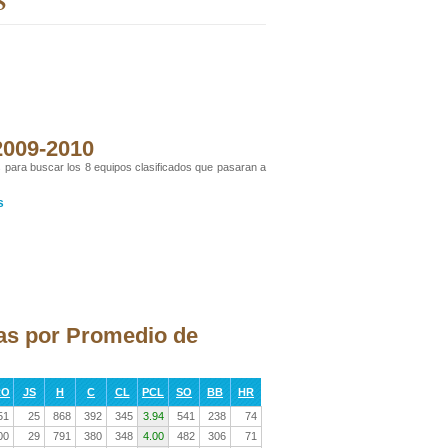
 2009-2010
s para buscar los 8 equipos clasificados que pasaran a
s
das por Promedio de
RO
JS
H
C
CL
PCL
SO
BB
HR
51
25
868
392
345
3.94
541
238
74
00
29
791
380
348
4.00
482
306
71