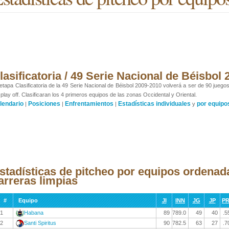
lasificatoria / 49 Serie Nacional de Béisbol
etapa Clasificatoria de la 49 Serie Nacional de Béisbol 2009-2010 volverá a ser de 90 juego
 play off. Clasificaran los 4 primeros equipos de las zonas Occidental y Oriental.
lendario
Posiciones
Enfrentamientos
Estadísticas individuales
por equipo
|
|
|
y
stadísticas de pitcheo por equipos ordena
arreras limpias
#
Equipo
JI
INN
JG
JP
P
1
Habana
89
789.0
49
40
.5
2
Santi Spiritus
90
782.5
63
27
.7