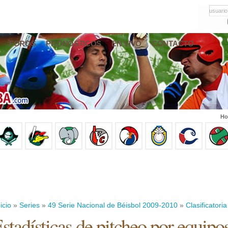
usuario
FOROS
PRONÓSTICOS
EN VIVO
CONTACTO
Ho
icio
»
Series
»
49 Serie Nacional de Béisbol 2009-2010
»
Clasificatoria
stadísticas de pitcheo por equipo