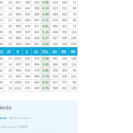
36
18
827
399
353
4.05
518
269
71
17
14
834
441
358
4.10
513
312
83
51
19
855
425
388
4.49
395
325
78
22
27
818
450
407
4.71
570
400
85
67
26
855
478
417
4.81
483
351
73
39
15
939
507
441
5.15
406
330
115
84
19
865
518
450
5.27
437
369
108
06
23
938
504
467
5.54
325
291
104
RO
JS
H
C
CL
PCL
SO
BB
HR
98
14
1026
543
475
5.59
391
333
108
67
14
997
561
494
5.65
366
303
114
11
18
966
549
478
5.65
356
304
95
22
15
963
544
488
5.70
314
325
101
89
9
1009
631
564
6.51
417
377
80
44
10
1011
670
583
6.79
388
452
138
nterés
- Béisbol cubano
o.cu
io Oficial del INDER