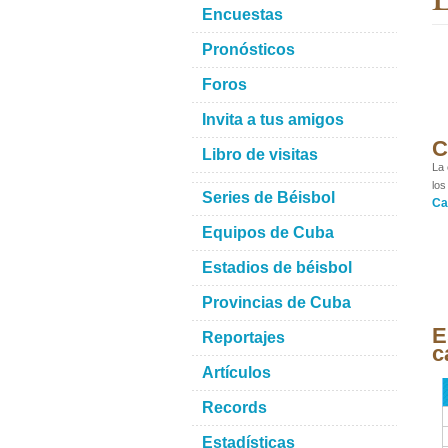
Encuestas
Pronósticos
Foros
Invita a tus amigos
C
Libro de visitas
La 
los
Series de Béisbol
Ca
Equipos de Cuba
Estadios de béisbol
Provincias de Cuba
E
Reportajes
c
Artículos
Records
Estadísticas