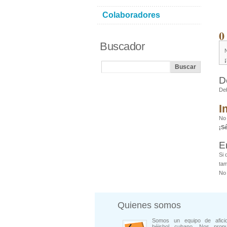
Colaboradores
0
Buscador
D
De
I
No 
¡S
E
Si 
tam
No 
Quienes somos
Somos un equipo de afici
béisbol cubano. Nos prop