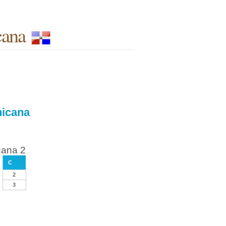
cana
nicana
cana 2
C
2
3