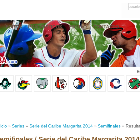
usuario
FOROS
PRONÓSTICOS
EN VIVO
CONTACTO
H
icio
»
Series
»
Serie del Caribe Margarita 2014
»
Semifinales
» Result
emifinales / Serie del Caribe Margarita 2014