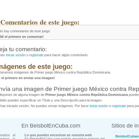
 Comentarios de este juego:
No hay comentarios de este juego
¡Sé el primero en comentar!
eja tu comentario:
bes
iniciar sesión
o
registrate
para hacer algún comentario.
mágenes de este juego:
tenemos imágenes de Primer juego México contra República Dominicana
é el primero en enviar una imagen!
nvía una imagen de Primer juego México contra Re
dispones de alguna imagen de
Primer juego México contra República Dominicana
puedes 
bién puedes especificar un Título y una Descripción para la imagen.
has iniciado sesión. No puedes enviar imágenes. Por favor
inicia sesión
o
registrate
para pod
En BeisbolEnCuba.com
Sitios de i
onados al
Lo que puedes encontrar en nuestra web
BeisbolCuban
usimos la
En BeisbolEnCuba.com podrás encontrar noticias del