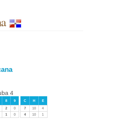
na
cana
uba 4
8
9
C
H
E
2
0
7
10
4
1
0
4
10
1