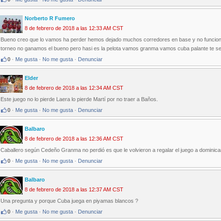
Norberto R Fumero
8 de febrero de 2018 a las 12:33 AM CST
Bueno creo que lo vamos ha perder hemos dejado muchos corredores en base y no funcion
torneo no ganamos el bueno pero hasi es la pelota vamos granma vamos cuba palante te 
0
·
Me gusta
·
No me gusta
·
Denunciar
Elder
8 de febrero de 2018 a las 12:34 AM CST
Este juego no lo pierde Laera lo pierde Martí por no traer a Baños.
0
·
Me gusta
·
No me gusta
·
Denunciar
Balbaro
8 de febrero de 2018 a las 12:36 AM CST
Caballero según Cedeño Granma no perdió es que le volvieron a regalar el juego a dominican
0
·
Me gusta
·
No me gusta
·
Denunciar
Balbaro
8 de febrero de 2018 a las 12:37 AM CST
Una pregunta y porque Cuba juega en piyamas blancos ?
0
·
Me gusta
·
No me gusta
·
Denunciar