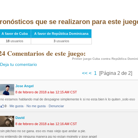
ronósticos que se realizaron para este jueg
A favor de Cuba
A favor de República Dominicana
18
usuarios
3
usuarios
24 Comentarios de este juego:
Primer juego Cuba contra República Domin
Deja tu comentario
<<
<
1
[Página 2 de 2]
Jose Angel
8 de febrero de 2018 a las 12:15 AM CST
no estamos hablando mal de despaigne simplemente k si no esta bien k lo quiten ,solo eso
0
·
Me gusta
·
No me gusta
·
Denunciar
David
8 de febrero de 2018 a las 12:16 AM CST
sin pitcheo no se gana. eso es mas viejo que andar a pie.
no entiendo de ninguna manera pq no estan moinelo y jose angel