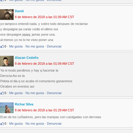
David
8 de febrero de 2018 a las 01:09 AM CST
yo tampoco entendi nada. y sobre todo despues de reclamar.
y despaigne pa variar cedio el ultimo out.
ese despaigne jajajaj, jamas pone una.
al menos yo no lo he visto poner una
0
·
Me gusta
·
No me gusta
·
Denunciar
Alazan Cedeño
8 de febrero de 2018 a las 01:09 AM CST
Ya ni modo perdimos y hay q hacertar la
Derocta Asi es la
Pelota el dia q se acabe el comunismo ganaremos
Otrabes en eventos asi
0
·
Me gusta
·
No me gusta
·
Denunciar
Richar Silva
8 de febrero de 2018 a las 01:29 AM CST
Eran de los Leñadores, pero las trampas son castigadas con derrotas
0
·
Me gusta
·
No me gusta
·
Denunciar