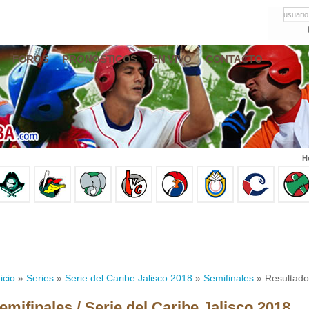
usuario
FOROS
PRONÓSTICOS
EN VIVO
CONTACTO
H
icio
»
Series
»
Serie del Caribe Jalisco 2018
»
Semifinales
» Resultado
emifinales / Serie del Caribe Jalisco 2018