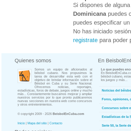
Si dispones de algun
Dominicana
puedes co
puedes especificar un 
No has iniciado sesió
registrate
para poder 
Quienes somos
En BeisbolE
Somos un equipo de aficionados al
Lo que puedes enco
béisbol cubano. Nos propusimos la
En BeisbolEnCuba.co
tarea de desarrollar esta web con el
béisbol cubano, estad
objetivo de brindar información sobre el
los juegos y más...
Béisbol en Cuba y su Serie Nacional.
Ofrecemos noticias, reportajes,
estadísticas, foros de debate, juegos online y mucho
Noticias del béisb
más... Constantemente buscamos mejorar y ampliar
nuestros servicios por lo que pronto publicaremos
Foros, opiniones, 
nuevas secciones en nuestra web como concursos
y otros entretenimientos.
Concursos sobre e
© copyright 2009 - 2026
BeisbolEnCuba.com
Estadísticas de la 
Inicio
|
Mapa del sitio
|
Contacto
Serie 50, la Serie d