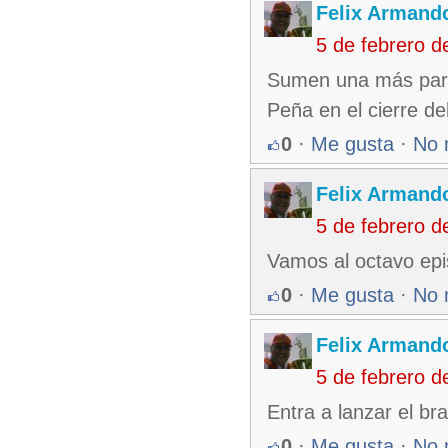
Felix Armando
5 de febrero 
Sumen una más para 
Peña en el cierre de
0
·
Me gusta
·
No 
Felix Armando
5 de febrero 
Vamos al octavo epi
0
·
Me gusta
·
No 
Felix Armando
5 de febrero 
Entra a lanzar el br
0
·
Me gusta
·
No 