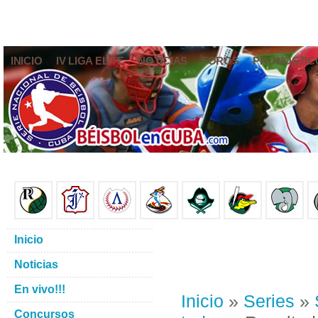
INICIO
IV LIGA ELITE
NOTICIAS
FOROS
PRONÓSTIC
Inicio
Noticias
En vivo!!!
Inicio
»
Series
»
Concursos