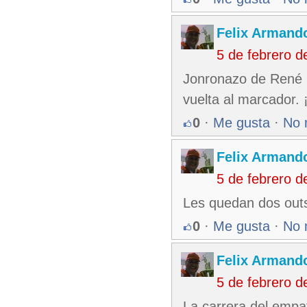
Felix Armando
5 de febrero 
Jonronazo de René R
vuelta al marcador. 
0
·
Me gusta
·
No 
Felix Armando
5 de febrero 
Les quedan dos outs
0
·
Me gusta
·
No 
Felix Armando
5 de febrero 
La carrera del empat