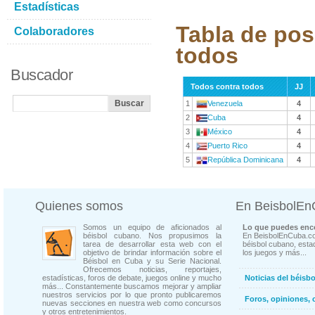
Estadísticas
Tabla de pos
Colaboradores
todos
Buscador
Todos contra todos
JJ
1
Venezuela
4
2
Cuba
4
3
México
4
4
Puerto Rico
4
5
República Dominicana
4
Quienes somos
En BeisbolE
Somos un equipo de aficionados al
Lo que puedes enco
béisbol cubano. Nos propusimos la
En BeisbolEnCuba.co
tarea de desarrollar esta web con el
béisbol cubano, estad
objetivo de brindar información sobre el
los juegos y más...
Béisbol en Cuba y su Serie Nacional.
Ofrecemos noticias, reportajes,
estadísticas, foros de debate, juegos online y mucho
Noticias del béisb
más... Constantemente buscamos mejorar y ampliar
nuestros servicios por lo que pronto publicaremos
Foros, opiniones, 
nuevas secciones en nuestra web como concursos
y otros entretenimientos.