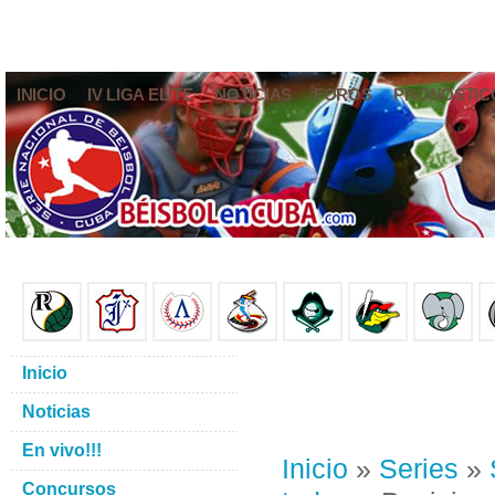
INICIO
IV LIGA ELITE
NOTICIAS
FOROS
PRONÓSTIC
Inicio
Noticias
En vivo!!!
Inicio
»
Series
»
Concursos