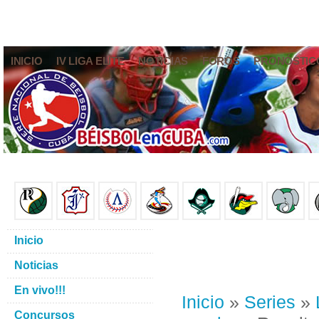
INICIO
IV LIGA ELITE
NOTICIAS
FOROS
PRONÓSTIC
Inicio
Noticias
En vivo!!!
Inicio
»
Series
»
Concursos