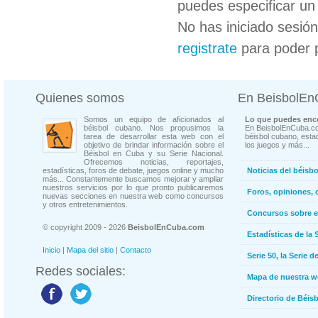
puedes especificar un 
No has iniciado sesió
registrate
para poder 
Quienes somos
En BeisbolE
Somos un equipo de aficionados al
Lo que puedes enco
béisbol cubano. Nos propusimos la
En BeisbolEnCuba.co
tarea de desarrollar esta web con el
béisbol cubano, estad
objetivo de brindar información sobre el
los juegos y más...
Béisbol en Cuba y su Serie Nacional.
Ofrecemos noticias, reportajes,
estadísticas, foros de debate, juegos online y mucho
Noticias del béisb
más... Constantemente buscamos mejorar y ampliar
nuestros servicios por lo que pronto publicaremos
Foros, opiniones, 
nuevas secciones en nuestra web como concursos
y otros entretenimientos.
Concursos sobre e
© copyright 2009 - 2026
BeisbolEnCuba.com
Estadísticas de la 
Inicio
|
Mapa del sitio
|
Contacto
Serie 50, la Serie d
Redes sociales:
Mapa de nuestra 
Directorio de Béi