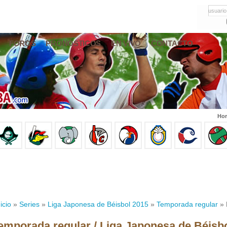
usuario
FOROS
PRONÓSTICOS
EN VIVO
CONTACTO
Hor
icio
»
Series
»
Liga Japonesa de Béisbol 2015
»
Temporada regular
» 
emporada regular / Liga Japonesa de Béisb