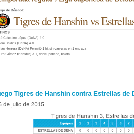
ego de Béisbol
:
Tigres de Hanshin vs Estrel
TINOS
é Celestino López (DeNA) 4-0
om Baldiris (DeNA) 4-0
lán Herrera (DeNA) Permitió 1 hit sin carreras en 1 entrada
ro Gómez (Hanshin) 3-1, doble, ponche, boleto
uego Tigres de Hanshin contra Estrellas de
6 de julio de 2015
Tigres de Hanshin 3, Estrellas 
Equipos
1
2
3
4
5
6
7
ESTRELLAS DE DENA
0
0
0
0
0
0
0