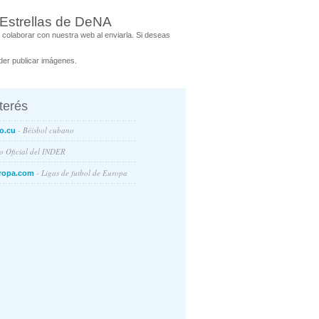
 Estrellas de DeNA
colaborar con nuestra web al enviarla. Si deseas
er publicar imágenes.
nterés
- Béisbol cubano
o.cu
io Oficial del INDER
- Ligas de futbol de Europa
ropa.com