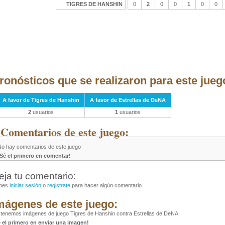
TIGRES DE HANSHIN
0
2
0
0
1
0
0
ronósticos que se realizaron para este jueg
A favor de Tigres de Hanshin
A favor de Estrellas de DeNA
2
usuarios
1
usuarios
 Comentarios de este juego:
No hay comentarios de este juego
¡Sé el primero en comentar!
eja tu comentario:
bes
iniciar sesión
o
registrate
para hacer algún comentario.
mágenes de este juego:
tenemos imágenes de juego Tigres de Hanshin contra Estrellas de DeNA
é el primero en enviar una imagen!