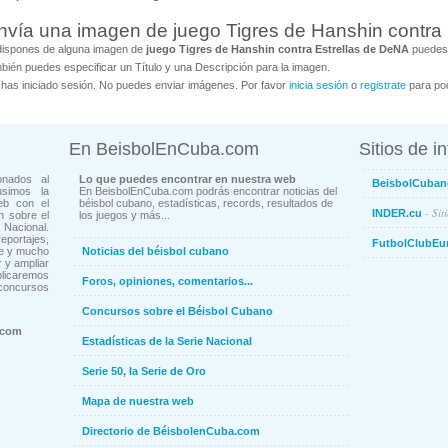
nvía una imagen de juego Tigres de Hanshin contra
dispones de alguna imagen de
juego Tigres de Hanshin contra Estrellas de DeNA
puedes 
bién puedes especificar un Título y una Descripción para la imagen.
has iniciado sesión. No puedes enviar imágenes. Por favor
inicia sesión
o
registrate
para pod
En BeisbolEnCuba.com
Sitios de i
onados al
Lo que puedes encontrar en nuestra web
BeisbolCuban
usimos la
En BeisbolEnCuba.com podrás encontrar noticias del
eb con el
béisbol cubano, estadísticas, records, resultados de
- Sit
INDER.cu
n sobre el
los juegos y más...
Nacional.
ortajes,
FutbolClubEu
ne y mucho
Noticias del béisbol cubano
 y ampliar
blicaremos
Foros, opiniones, comentarios...
concursos
Concursos sobre el Béisbol Cubano
.com
Estadísticas de la Serie Nacional
Serie 50, la Serie de Oro
Mapa de nuestra web
Directorio de BéisbolenCuba.com