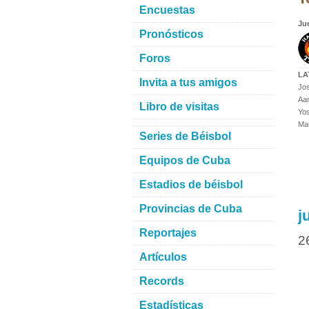
Encuestas
Ju
Pronósticos
Foros
LA
Invita a tus amigos
Jos
Aar
Libro de visitas
Yos
Mau
Series de Béisbol
Equipos de Cuba
Estadios de béisbol
Provincias de Cuba
j
Reportajes
2
Artículos
Records
Estadísticas