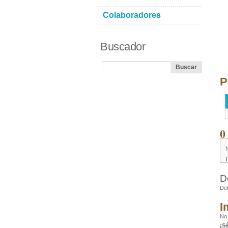
Colaboradores
Buscador
P
0
D
De
I
No 
¡S