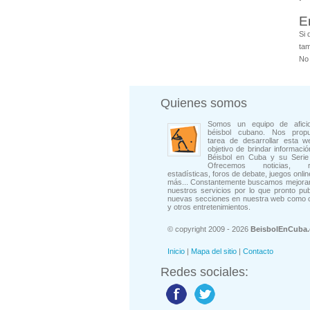
E
Si 
tam
No 
Quienes somos
Somos un equipo de afici
béisbol cubano. Nos prop
tarea de desarrollar esta w
objetivo de brindar informació
Béisbol en Cuba y su Serie 
Ofrecemos noticias, rep
estadísticas, foros de debate, juegos onli
más... Constantemente buscamos mejorar
nuestros servicios por lo que pronto pu
nuevas secciones en nuestra web como 
y otros entretenimientos.
© copyright 2009 - 2026
BeisbolEnCuba
Inicio
|
Mapa del sitio
|
Contacto
Redes sociales: