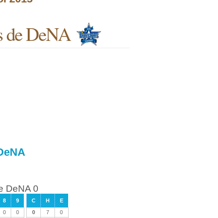
las de DeNA
 DeNA
de DeNA 0
8
9
C
H
E
0
0
0
7
0