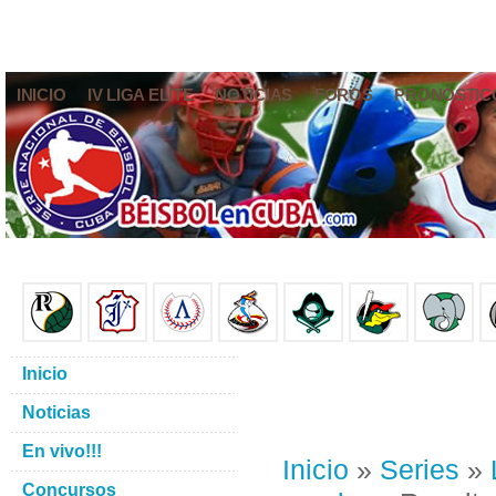
INICIO
IV LIGA ELITE
NOTICIAS
FOROS
PRONÓSTIC
Inicio
Noticias
En vivo!!!
Inicio
»
Series
»
Concursos