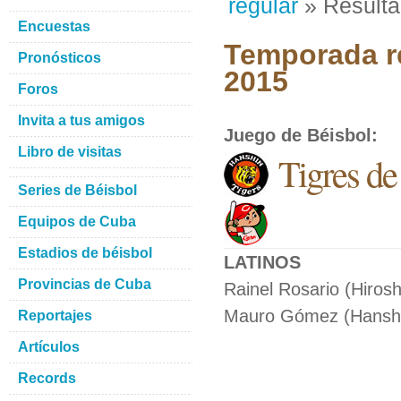
regular
» Result
Encuestas
Temporada re
Pronósticos
2015
Foros
Invita a tus amigos
Juego de Béisbol
:
Libro de visitas
Tigres d
Series de Béisbol
Equipos de Cuba
Estadios de béisbol
LATINOS
Provincias de Cuba
Rainel Rosario (Hiros
Mauro Gómez (Hanshi
Reportajes
Artículos
Records