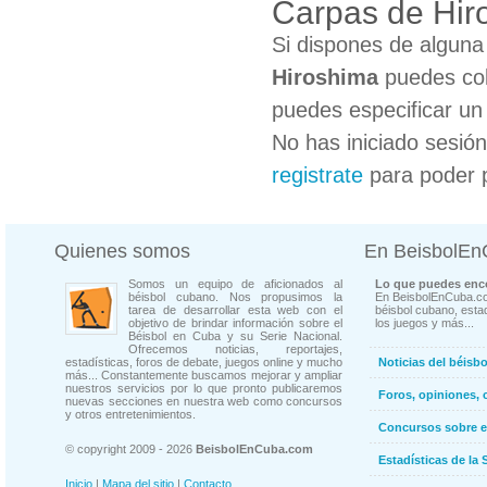
Carpas de Hir
Si dispones de algun
Hiroshima
puedes col
puedes especificar un 
No has iniciado sesió
registrate
para poder 
Quienes somos
En BeisbolE
Somos un equipo de aficionados al
Lo que puedes enco
béisbol cubano. Nos propusimos la
En BeisbolEnCuba.co
tarea de desarrollar esta web con el
béisbol cubano, estad
objetivo de brindar información sobre el
los juegos y más...
Béisbol en Cuba y su Serie Nacional.
Ofrecemos noticias, reportajes,
estadísticas, foros de debate, juegos online y mucho
Noticias del béisb
más... Constantemente buscamos mejorar y ampliar
nuestros servicios por lo que pronto publicaremos
Foros, opiniones, 
nuevas secciones en nuestra web como concursos
y otros entretenimientos.
Concursos sobre e
© copyright 2009 - 2026
BeisbolEnCuba.com
Estadísticas de la 
Inicio
|
Mapa del sitio
|
Contacto