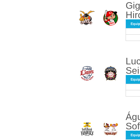
Gig
Hir
Equi
Luc
Sei
Equi
Águ
Sof
Equi