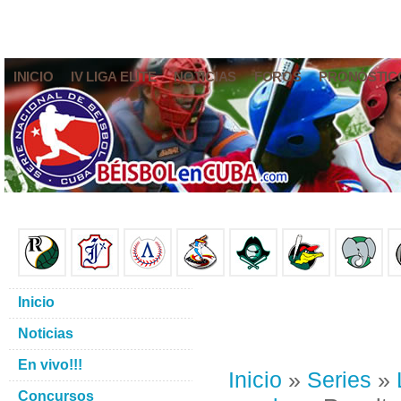
INICIO
IV LIGA ELITE
NOTICIAS
FOROS
PRONÓSTIC
Inicio
Noticias
En vivo!!!
Inicio
»
Series
»
Concursos