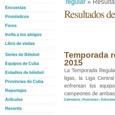
regular
» Result
Encuestas
Resultados del
Pronósticos
Foros
Invita a tus amigos
Libro de visitas
Temporada re
Series de Béisbol
2015
Equipos de Cuba
La Temporada Regular 
Estadios de béisbol
ligas, la Liga Centra
Provincias de Cuba
enfrentan los equip
Reportajes
campeones de ambas li
Artículos
Calendario
Posiciones
Enfrenta
|
|
Records