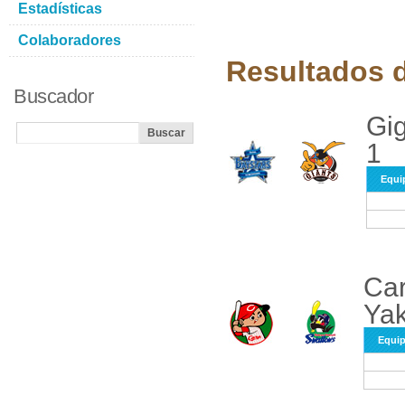
Estadísticas
Colaboradores
Resultados d
Buscador
Gig
1
Equi
Car
Yak
Equi