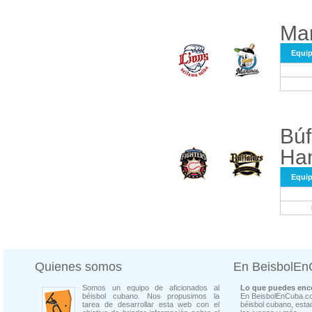
Mar
Equi
Búf
Ha
Equi
Quienes somos
En BeisbolE
Somos un equipo de aficionados al
Lo que puedes enco
béisbol cubano. Nos propusimos la
En BeisbolEnCuba.co
tarea de desarrollar esta web con el
béisbol cubano, estad