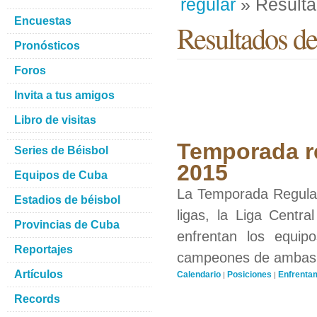
regular
» Result
Encuestas
Resultados del
Pronósticos
Foros
Invita a tus amigos
Libro de visitas
Temporada re
Series de Béisbol
2015
Equipos de Cuba
La Temporada Regular 
Estadios de béisbol
ligas, la Liga Centra
Provincias de Cuba
enfrentan los equip
Reportajes
campeones de ambas li
Artículos
Calendario
Posiciones
Enfrenta
|
|
Records