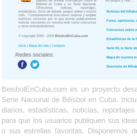
objetivo de brindar información sobre el
los juegos y más...
Béisbol en Cuba y su Serie Nacional.
Ofrecemos noticias, reportajes,
estadísticas, foros de debate, juegos online y mucho
Noticias del béisb
más... Constantemente buscamos mejorar y ampliar
nuestros servicios por lo que pronto publicaremos
Foros, opiniones, 
nuevas secciones en nuestra web como concursos
y otros entretenimientos.
Concursos sobre e
© copyright 2009 - 2026
BeisbolEnCuba.com
Estadísticas de la 
Inicio
|
Mapa del sitio
|
Contacto
Serie 50, la Serie d
Redes sociales:
Mapa de nuestra 
Directorio de Béi
BeisbolEnCuba.com es un proyecto desarr
Serie Nacional de Béisbol en Cuba. Inclui
diarios, estadísticas, noticias, report
para que los usuarios publiquen sus ideas
o sus estrellas favoritas. Disponemos d