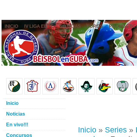
INICIO
IV LIGA ELITE
NOTICIAS
FOROS
PRONÓSTIC
Inicio
Noticias
En vivo!!!
Inicio
»
Series
»
Concursos