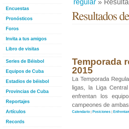
regular
» Result
Encuestas
Resultados de
Pronósticos
Foros
Invita a tus amigos
Libro de visitas
Temporada re
Series de Béisbol
2015
Equipos de Cuba
La Temporada Regular 
Estadios de béisbol
ligas, la Liga Centra
Provincias de Cuba
enfrentan los equip
Reportajes
campeones de ambas li
Artículos
Calendario
Posiciones
Enfrenta
|
|
Records