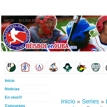
INICIO
IV LIGA ELITE
NOTICIAS
FOROS
PRONÓSTIC
Inicio
Noticias
En vivo!!!
Inicio
»
Series
»
Concursos