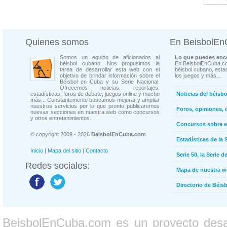
Quienes somos
En BeisbolE
Somos un equipo de aficionados al
Lo que puedes enco
béisbol cubano. Nos propusimos la
En BeisbolEnCuba.co
tarea de desarrollar esta web con el
béisbol cubano, estad
objetivo de brindar información sobre el
los juegos y más...
Béisbol en Cuba y su Serie Nacional.
Ofrecemos noticias, reportajes,
estadísticas, foros de debate, juegos online y mucho
Noticias del béisb
más... Constantemente buscamos mejorar y ampliar
nuestros servicios por lo que pronto publicaremos
Foros, opiniones, 
nuevas secciones en nuestra web como concursos
y otros entretenimientos.
Concursos sobre e
© copyright 2009 - 2026
BeisbolEnCuba.com
Estadísticas de la 
Inicio
|
Mapa del sitio
|
Contacto
Serie 50, la Serie d
Redes sociales:
Mapa de nuestra 
Directorio de Béi
BeisbolEnCuba.com es un proyecto desarr