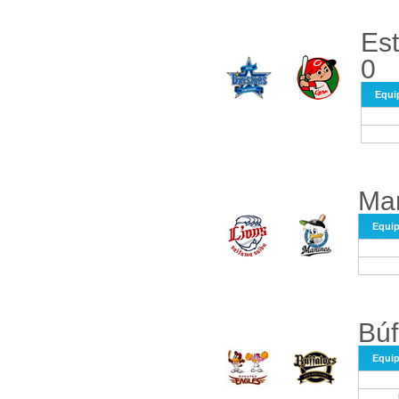
Est
0
Equi
Mar
Equi
Búf
Equi