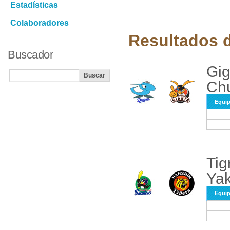
Estadísticas
Colaboradores
Resultados d
Buscador
Gig
Chu
Equi
Tig
Yak
Equi