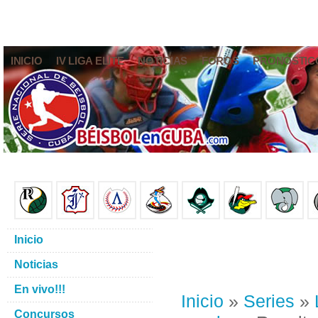
INICIO
IV LIGA ELITE
NOTICIAS
FOROS
PRONÓSTIC
Inicio
Noticias
En vivo!!!
Inicio
»
Series
»
Concursos