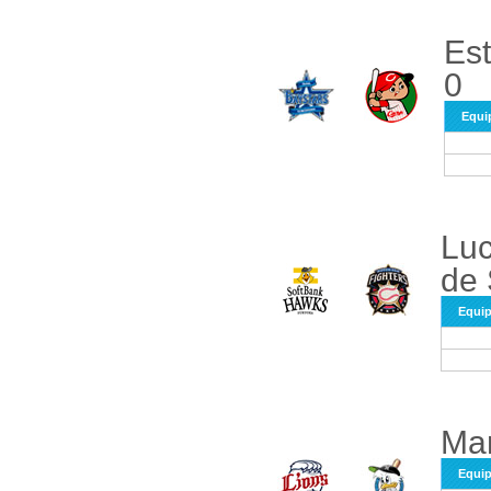
Est
0
Equi
Luc
de 
Equi
Mar
Equi