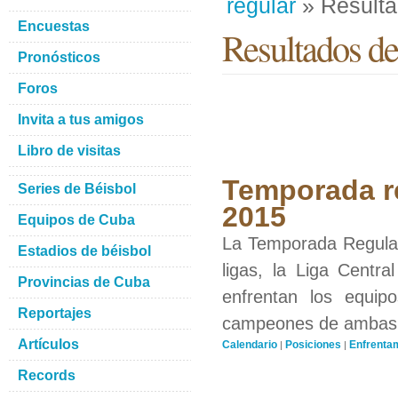
regular
» Result
Encuestas
Resultados de
Pronósticos
Foros
Invita a tus amigos
Libro de visitas
Temporada re
Series de Béisbol
2015
Equipos de Cuba
La Temporada Regular 
Estadios de béisbol
ligas, la Liga Centra
Provincias de Cuba
enfrentan los equip
Reportajes
campeones de ambas li
Artículos
Calendario
Posiciones
Enfrenta
|
|
Records