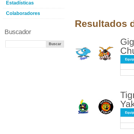
Estadísticas
Colaboradores
Resultados d
Buscador
Gig
Chu
Equi
Tig
Yak
Equi