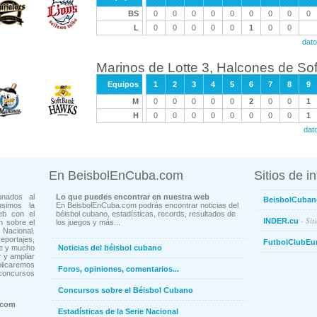
BS
0
0
0
0
0
0
0
0
0
L
0
0
0
0
0
1
0
0
dato
Marinos de Lotte 3, Halcones de So
Equipos
1
2
3
4
5
6
7
8
9
M
0
0
0
0
0
2
0
0
1
H
0
0
0
0
0
0
0
0
1
dat
En BeisbolEnCuba.com
Sitios de i
onados al
Lo que puedes encontrar en nuestra web
BeisbolCuban
usimos la
En BeisbolEnCuba.com podrás encontrar noticias del
eb con el
béisbol cubano, estadísticas, records, resultados de
- Sit
INDER.cu
n sobre el
los juegos y más...
Nacional.
ortajes,
FutbolClubEu
ne y mucho
Noticias del béisbol cubano
 y ampliar
blicaremos
Foros, opiniones, comentarios...
concursos
Concursos sobre el Béisbol Cubano
.com
Estadísticas de la Serie Nacional