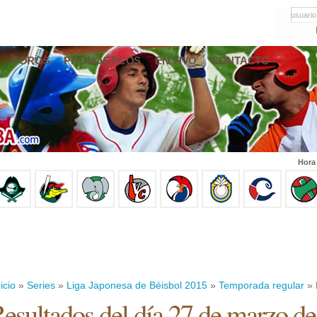
usuario
FOROS
PRONÓSTICOS
EN VIVO
CONTACTO
Hora
icio
»
Series
»
Liga Japonesa de Béisbol 2015
»
Temporada regular
» 
esultados del día 27 de marzo d