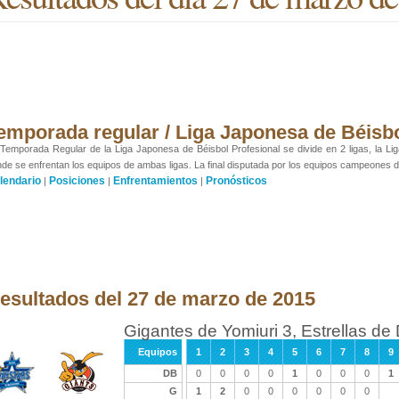
emporada regular / Liga Japonesa de Béisb
Temporada Regular de la Liga Japonesa de Béisbol Profesional se divide en 2 ligas, la Liga 
de se enfrentan los equipos de ambas ligas. La final disputada por los equipos campeones de
lendario
Posiciones
Enfrentamientos
Pronósticos
|
|
|
esultados del 27 de marzo de 2015
Gigantes de Yomiuri 3, Estrellas d
Equipos
1
2
3
4
5
6
7
8
9
DB
0
0
0
0
1
0
0
0
1
G
1
2
0
0
0
0
0
0