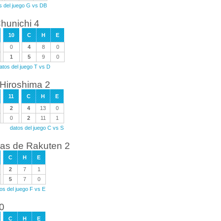
s del juego G vs DB
hunichi 4
10
C
H
E
0
4
8
0
1
5
9
0
atos del juego T vs D
 Hiroshima 2
11
C
H
E
2
4
13
0
0
2
11
1
datos del juego C vs S
las de Rakuten 2
C
H
E
2
7
1
5
7
0
os del juego F vs E
 0
C
H
E