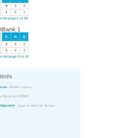
0
5
0
1
5
1
s del juego L vs Bs
ftBank 1
C
H
E
3
8
0
1
9
2
os del juego H vs M
nterés
- Béisbol cubano
o.cu
io Oficial del INDER
- Ligas de futbol de Europa
ropa.com