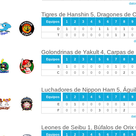
dato
Tigres de Hanshin 5, Dragones de C
Equipos
1
2
3
4
5
6
7
8
9
D
1
0
0
0
1
1
0
1
0
T
0
0
0
0
0
0
1
3
0
d
Golondrinas de Yakult 4, Carpas de
Equipos
1
2
3
4
5
6
7
8
9
S
1
0
0
0
0
0
1
0
0
C
0
0
0
0
0
0
0
2
0
Luchadores de Nippon Ham 5, Águi
Equipos
1
2
3
4
5
6
7
8
9
E
0
1
0
0
0
0
0
1
0
F
0
0
0
0
3
0
0
2
dat
Leones de Seibu 1, Búfalos de Orix
Equipos
1
2
3
4
5
6
7
8
9