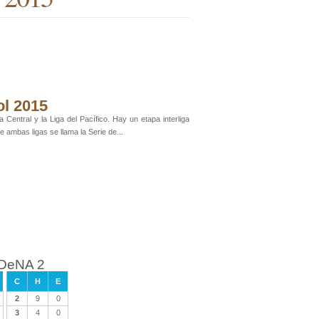
ol 2015
Central y la Liga del Pacífico. Hay un etapa interliga
 ambas ligas se llama la Serie de...
e DeNA 2
C
H
E
2
9
0
3
4
0