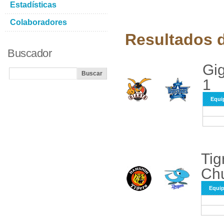
Estadísticas
Colaboradores
Resultados d
Buscador
Gig
1
Equi
Tig
Chu
Equi