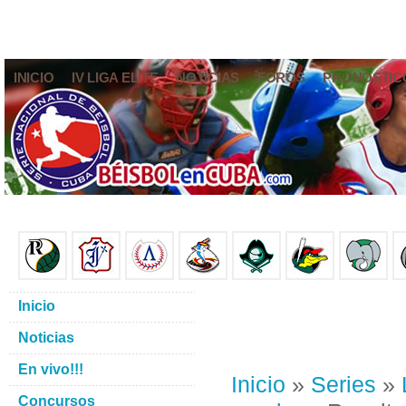
INICIO
IV LIGA ELITE
NOTICIAS
FOROS
PRONÓSTIC
Inicio
Noticias
En vivo!!!
Inicio
»
Series
»
Concursos