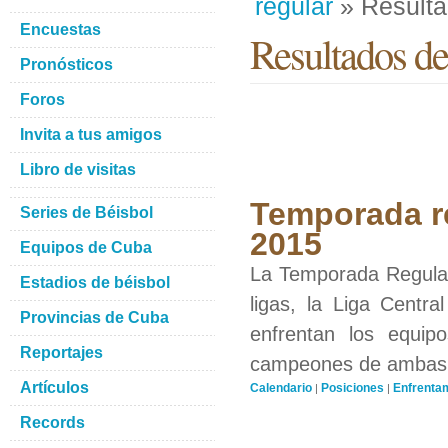
regular
» Result
Encuestas
Resultados de
Pronósticos
Foros
Invita a tus amigos
Libro de visitas
Temporada re
Series de Béisbol
2015
Equipos de Cuba
La Temporada Regular 
Estadios de béisbol
ligas, la Liga Centra
Provincias de Cuba
enfrentan los equip
Reportajes
campeones de ambas li
Artículos
Calendario
Posiciones
Enfrenta
|
|
Records