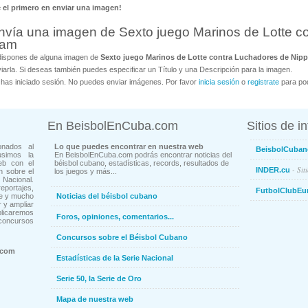
é el primero en enviar una imagen!
nvía una imagen de Sexto juego Marinos de Lotte c
am
dispones de alguna imagen de
Sexto juego Marinos de Lotte contra Luchadores de Ni
iarla. Si deseas también puedes especificar un Título y una Descripción para la imagen.
has iniciado sesión. No puedes enviar imágenes. Por favor
inicia sesión
o
registrate
para pod
En BeisbolEnCuba.com
Sitios de i
onados al
Lo que puedes encontrar en nuestra web
BeisbolCuban
usimos la
En BeisbolEnCuba.com podrás encontrar noticias del
eb con el
béisbol cubano, estadísticas, records, resultados de
- Sit
INDER.cu
n sobre el
los juegos y más...
Nacional.
ortajes,
FutbolClubEu
ne y mucho
Noticias del béisbol cubano
 y ampliar
blicaremos
Foros, opiniones, comentarios...
concursos
Concursos sobre el Béisbol Cubano
.com
Estadísticas de la Serie Nacional
Serie 50, la Serie de Oro
Mapa de nuestra web