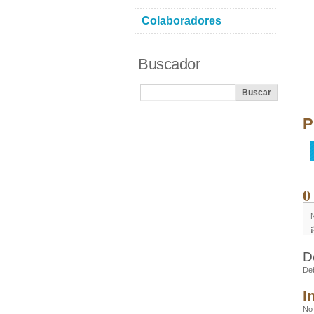
Colaboradores
Buscador
P
0
D
De
I
No 