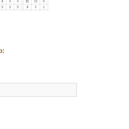
2
0
0
11
15
0
0
1
0
3
5
1
o: