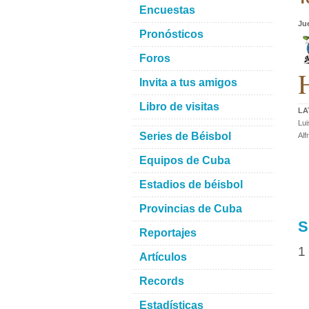
Encuestas
Ju
Pronósticos
Foros
Invita a tus amigos
Libro de visitas
LA
Lui
Series de Béisbol
Alf
Equipos de Cuba
Estadios de béisbol
Provincias de Cuba
S
Reportajes
1
Artículos
Records
Estadísticas