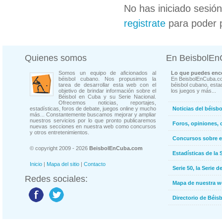
No has iniciado sesió
registrate
para poder 
Quienes somos
En BeisbolE
Somos un equipo de aficionados al
Lo que puedes enco
béisbol cubano. Nos propusimos la
En BeisbolEnCuba.co
tarea de desarrollar esta web con el
béisbol cubano, estad
objetivo de brindar información sobre el
los juegos y más...
Béisbol en Cuba y su Serie Nacional.
Ofrecemos noticias, reportajes,
estadísticas, foros de debate, juegos online y mucho
Noticias del béisb
más... Constantemente buscamos mejorar y ampliar
nuestros servicios por lo que pronto publicaremos
Foros, opiniones, 
nuevas secciones en nuestra web como concursos
y otros entretenimientos.
Concursos sobre e
© copyright 2009 - 2026
BeisbolEnCuba.com
Estadísticas de la 
Inicio
|
Mapa del sitio
|
Contacto
Serie 50, la Serie d
Redes sociales:
Mapa de nuestra 
Directorio de Béi