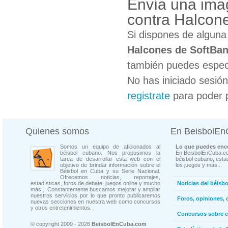
Envía una ima
contra Halcon
Si dispones de algun
Halcones de SoftBa
también puedes especi
No has iniciado sesió
registrate
para poder 
Quienes somos
En BeisbolE
Somos un equipo de aficionados al
Lo que puedes enco
béisbol cubano. Nos propusimos la
En BeisbolEnCuba.co
tarea de desarrollar esta web con el
béisbol cubano, estad
objetivo de brindar información sobre el
los juegos y más...
Béisbol en Cuba y su Serie Nacional.
Ofrecemos noticias, reportajes,
estadísticas, foros de debate, juegos online y mucho
Noticias del béisb
más... Constantemente buscamos mejorar y ampliar
nuestros servicios por lo que pronto publicaremos
Foros, opiniones, 
nuevas secciones en nuestra web como concursos
y otros entretenimientos.
Concursos sobre e
© copyright 2009 - 2026
BeisbolEnCuba.com