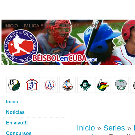
INICIO
IV LIGA ELITE
NOTICIAS
FOROS
PRONÓSTIC
Inicio
Noticias
En vivo!!!
Inicio
»
Series
»
Concursos