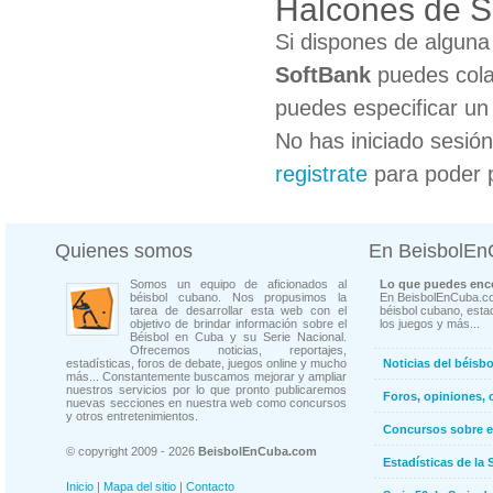
Halcones de S
Si dispones de algun
SoftBank
puedes cola
puedes especificar un 
No has iniciado sesió
registrate
para poder 
Quienes somos
En BeisbolE
Somos un equipo de aficionados al
Lo que puedes enco
béisbol cubano. Nos propusimos la
En BeisbolEnCuba.co
tarea de desarrollar esta web con el
béisbol cubano, estad
objetivo de brindar información sobre el
los juegos y más...
Béisbol en Cuba y su Serie Nacional.
Ofrecemos noticias, reportajes,
estadísticas, foros de debate, juegos online y mucho
Noticias del béisb
más... Constantemente buscamos mejorar y ampliar
nuestros servicios por lo que pronto publicaremos
Foros, opiniones, 
nuevas secciones en nuestra web como concursos
y otros entretenimientos.
Concursos sobre e
© copyright 2009 - 2026
BeisbolEnCuba.com
Estadísticas de la 
Inicio
|
Mapa del sitio
|
Contacto