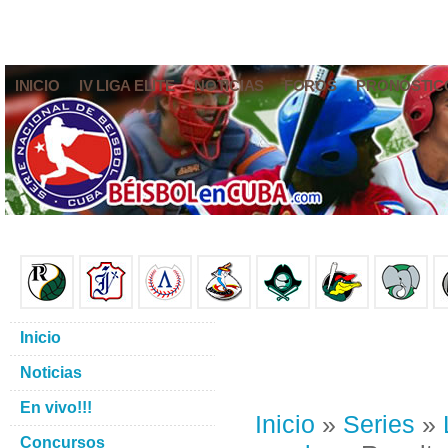
INICIO
IV LIGA ELITE
NOTICIAS
FOROS
PRONÓSTIC
Inicio
Noticias
En vivo!!!
Inicio
»
Series
»
Concursos