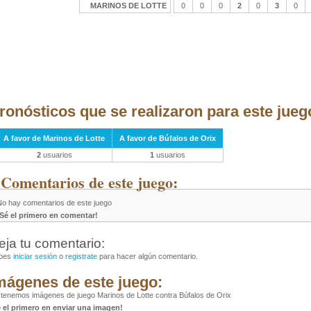
MARINOS DE LOTTE
0
0
0
2
0
3
0
ronósticos que se realizaron para este jueg
A favor de Marinos de Lotte
A favor de Búfalos de Orix
2
usuarios
1
usuarios
 Comentarios de este juego:
No hay comentarios de este juego
¡Sé el primero en comentar!
eja tu comentario:
bes
iniciar sesión
o
registrate
para hacer algún comentario.
mágenes de este juego:
tenemos imágenes de juego Marinos de Lotte contra Búfalos de Orix
é el primero en enviar una imagen!