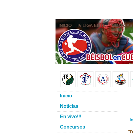
INICIO
IV LIGA ELITE
NOTICIAS
Inicio
Noticias
En vivo!!!
In
Concursos
T