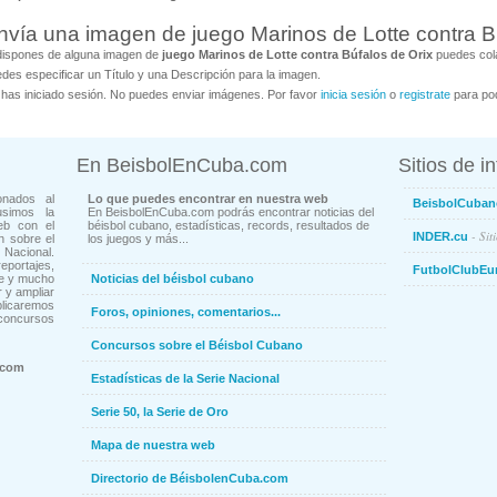
nvía una imagen de juego Marinos de Lotte contra B
dispones de alguna imagen de
juego Marinos de Lotte contra Búfalos de Orix
puedes cola
des especificar un Título y una Descripción para la imagen.
has iniciado sesión. No puedes enviar imágenes. Por favor
inicia sesión
o
registrate
para pod
En BeisbolEnCuba.com
Sitios de i
onados al
Lo que puedes encontrar en nuestra web
BeisbolCuban
usimos la
En BeisbolEnCuba.com podrás encontrar noticias del
eb con el
béisbol cubano, estadísticas, records, resultados de
- Sit
INDER.cu
n sobre el
los juegos y más...
Nacional.
ortajes,
FutbolClubEu
ne y mucho
Noticias del béisbol cubano
 y ampliar
blicaremos
Foros, opiniones, comentarios...
concursos
Concursos sobre el Béisbol Cubano
.com
Estadísticas de la Serie Nacional
Serie 50, la Serie de Oro
Mapa de nuestra web
Directorio de BéisbolenCuba.com