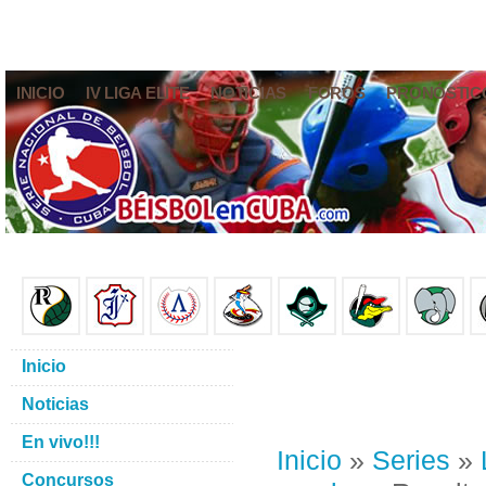
INICIO
IV LIGA ELITE
NOTICIAS
FOROS
PRONÓSTIC
Inicio
Noticias
En vivo!!!
Inicio
»
Series
»
Concursos