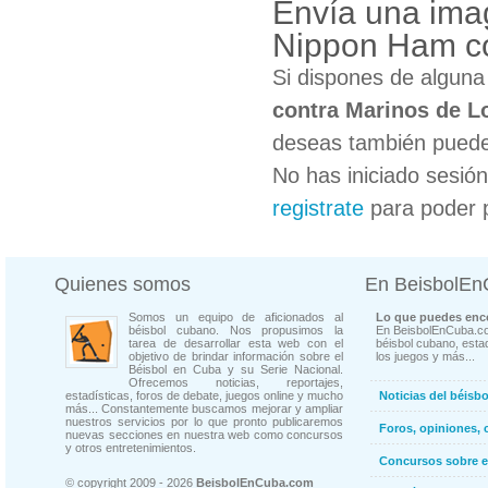
Envía una ima
Nippon Ham co
Si dispones de algun
contra Marinos de L
deseas también puedes
No has iniciado sesió
registrate
para poder 
Quienes somos
En BeisbolE
Somos un equipo de aficionados al
Lo que puedes enco
béisbol cubano. Nos propusimos la
En BeisbolEnCuba.co
tarea de desarrollar esta web con el
béisbol cubano, estad
objetivo de brindar información sobre el
los juegos y más...
Béisbol en Cuba y su Serie Nacional.
Ofrecemos noticias, reportajes,
estadísticas, foros de debate, juegos online y mucho
Noticias del béisb
más... Constantemente buscamos mejorar y ampliar
nuestros servicios por lo que pronto publicaremos
Foros, opiniones, 
nuevas secciones en nuestra web como concursos
y otros entretenimientos.
Concursos sobre e
© copyright 2009 - 2026
BeisbolEnCuba.com