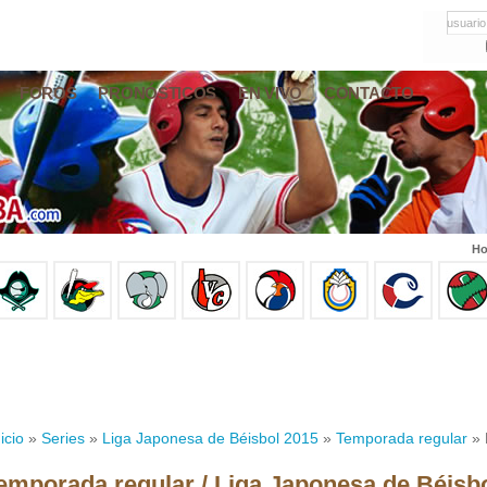
usuario
FOROS
PRONÓSTICOS
EN VIVO
CONTACTO
Ho
icio
»
Series
»
Liga Japonesa de Béisbol 2015
»
Temporada regular
» 
emporada regular / Liga Japonesa de Béisb