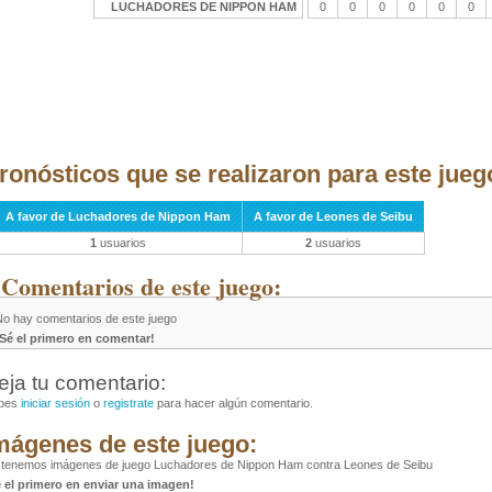
LUCHADORES DE NIPPON HAM
0
0
0
0
0
0
ronósticos que se realizaron para este jueg
A favor de Luchadores de Nippon Ham
A favor de Leones de Seibu
1
usuarios
2
usuarios
 Comentarios de este juego:
No hay comentarios de este juego
¡Sé el primero en comentar!
eja tu comentario:
bes
iniciar sesión
o
registrate
para hacer algún comentario.
mágenes de este juego:
 tenemos imágenes de juego Luchadores de Nippon Ham contra Leones de Seibu
é el primero en enviar una imagen!