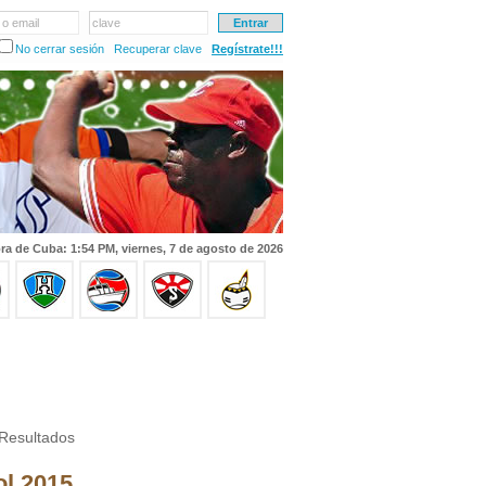
 o email
clave
No cerrar sesión
Recuperar clave
Regístrate!!!
ra de Cuba: 1:54 PM, viernes, 7 de agosto de 2026
Resultados
ol 2015