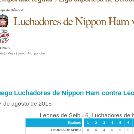
ego de Béisbol
:
Luchadores de Nippon Ham v
TINOS
esto Mejía (Seibu) 4-0, ponche
uego Luchadores de Nippon Ham contra Leo
7 de agosto de 2015
Leones de Seibu 6, Luchadores de
Equipos
1
2
3
4
5
6
LEONES DE SEIBU
0
0
3
0
0
0