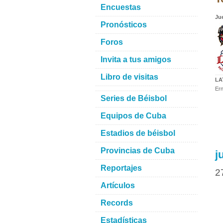
Encuestas
Ju
Pronósticos
Foros
Invita a tus amigos
Libro de visitas
LA
Ern
Series de Béisbol
Equipos de Cuba
Estadios de béisbol
Provincias de Cuba
j
Reportajes
2
Artículos
Records
Estadísticas