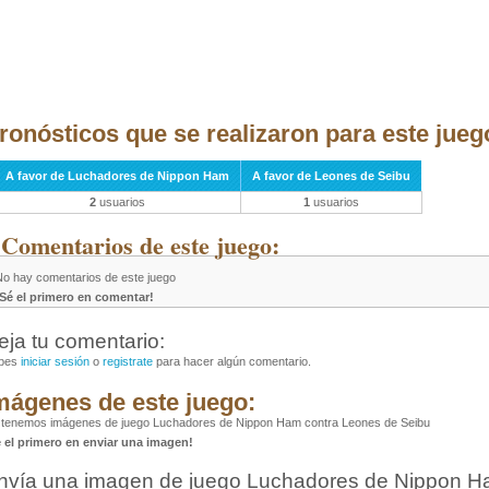
ronósticos que se realizaron para este jueg
A favor de Luchadores de Nippon Ham
A favor de Leones de Seibu
2
usuarios
1
usuarios
 Comentarios de este juego:
No hay comentarios de este juego
¡Sé el primero en comentar!
eja tu comentario:
bes
iniciar sesión
o
registrate
para hacer algún comentario.
mágenes de este juego:
 tenemos imágenes de juego Luchadores de Nippon Ham contra Leones de Seibu
é el primero en enviar una imagen!
nvía una imagen de juego Luchadores de Nippon H