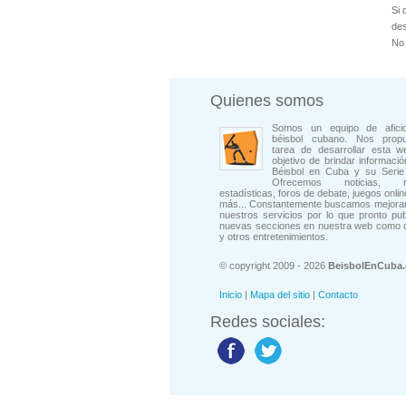
Si 
des
No 
Quienes somos
Somos un equipo de afici
béisbol cubano. Nos prop
tarea de desarrollar esta w
objetivo de brindar informació
Béisbol en Cuba y su Serie 
Ofrecemos noticias, rep
estadísticas, foros de debate, juegos onli
más... Constantemente buscamos mejorar
nuestros servicios por lo que pronto pu
nuevas secciones en nuestra web como 
y otros entretenimientos.
© copyright 2009 - 2026
BeisbolEnCuba
Inicio
|
Mapa del sitio
|
Contacto
Redes sociales: