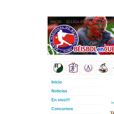
INICIO
IV LIGA ELITE
NOTICIAS
Inicio
Noticias
En vivo!!!
In
Concursos
T