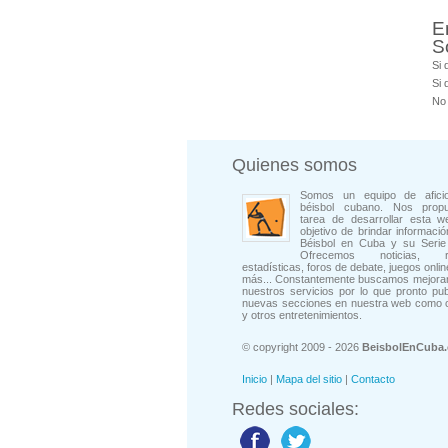
E
S
Si 
Si 
No 
Quienes somos
Somos un equipo de afici
béisbol cubano. Nos prop
tarea de desarrollar esta w
objetivo de brindar informació
Béisbol en Cuba y su Serie 
Ofrecemos noticias, rep
estadísticas, foros de debate, juegos onli
más... Constantemente buscamos mejorar
nuestros servicios por lo que pronto pu
nuevas secciones en nuestra web como 
y otros entretenimientos.
© copyright 2009 - 2026
BeisbolEnCuba
Inicio
|
Mapa del sitio
|
Contacto
Redes sociales: