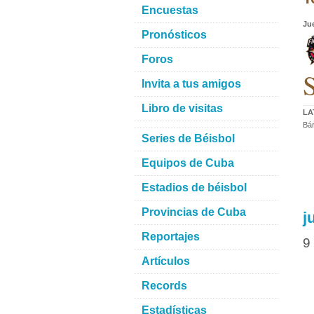
Encuestas
Ju
Pronósticos
Foros
Invita a tus amigos
Libro de visitas
LA
Bár
Series de Béisbol
Equipos de Cuba
Estadios de béisbol
Provincias de Cuba
j
Reportajes
9
Artículos
Records
Estadísticas