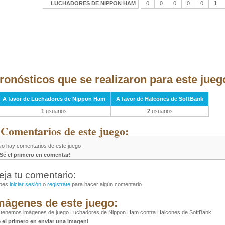
LUCHADORES DE NIPPON HAM
0
0
0
0
0
1
ronósticos que se realizaron para este jueg
A favor de Luchadores de Nippon Ham
A favor de Halcones de SoftBank
1
usuarios
2
usuarios
 Comentarios de este juego:
No hay comentarios de este juego
¡Sé el primero en comentar!
eja tu comentario:
bes
iniciar sesión
o
registrate
para hacer algún comentario.
mágenes de este juego:
 tenemos imágenes de juego Luchadores de Nippon Ham contra Halcones de SoftBank
é el primero en enviar una imagen!