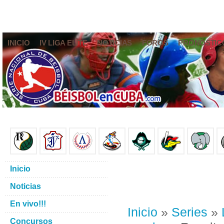
INICIO
IV LIGA ELITE
NOTICIAS
FOROS
PRONÓSTIC
Inicio
Noticias
En vivo!!!
Inicio
»
Series
»
Concursos