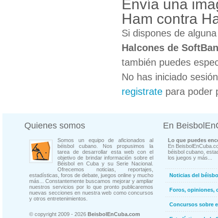
Envía una ima
Ham contra Ha
Si dispones de algun
Halcones de SoftBa
también puedes especi
No has iniciado sesió
registrate
para poder 
Quienes somos
En BeisbolE
Somos un equipo de aficionados al
Lo que puedes enco
béisbol cubano. Nos propusimos la
En BeisbolEnCuba.co
tarea de desarrollar esta web con el
béisbol cubano, estad
objetivo de brindar información sobre el
los juegos y más...
Béisbol en Cuba y su Serie Nacional.
Ofrecemos noticias, reportajes,
estadísticas, foros de debate, juegos online y mucho
Noticias del béisb
más... Constantemente buscamos mejorar y ampliar
nuestros servicios por lo que pronto publicaremos
Foros, opiniones, 
nuevas secciones en nuestra web como concursos
y otros entretenimientos.
Concursos sobre e
© copyright 2009 - 2026
BeisbolEnCuba.com