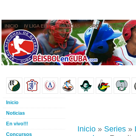
INICIO
IV LIGA ELITE
NOTICIAS
FOROS
PRONÓSTIC
Inicio
Noticias
En vivo!!!
Inicio
»
Series
»
Concursos