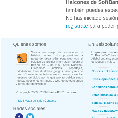
Halcones de SoftBa
también puedes especi
No has iniciado sesió
registrate
para poder 
Quienes somos
En BeisbolE
Somos un equipo de aficionados al
Lo que puedes enco
béisbol cubano. Nos propusimos la
En BeisbolEnCuba.co
tarea de desarrollar esta web con el
béisbol cubano, estad
objetivo de brindar información sobre el
los juegos y más...
Béisbol en Cuba y su Serie Nacional.
Ofrecemos noticias, reportajes,
estadísticas, foros de debate, juegos online y mucho
Noticias del béisb
más... Constantemente buscamos mejorar y ampliar
nuestros servicios por lo que pronto publicaremos
Foros, opiniones, 
nuevas secciones en nuestra web como concursos
y otros entretenimientos.
Concursos sobre e
© copyright 2009 - 2026
BeisbolEnCuba.com
Estadísticas de la 
Inicio
|
Mapa del sitio
|
Contacto
Serie 50, la Serie d
Redes sociales:
Mapa de nuestra 