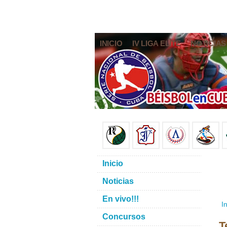
INICIO
IV LIGA ELITE
NOTICIAS
Inicio
Noticias
En vivo!!!
In
Concursos
T