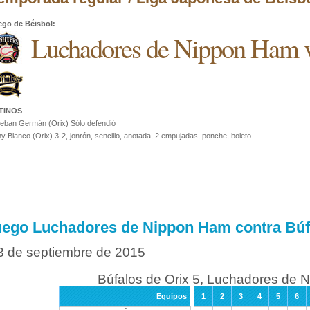
ego de Béisbol
:
Luchadores de Nippon Ham v
TINOS
eban Germán (Orix) Sólo defendió
y Blanco (Orix) 3-2, jonrón, sencillo, anotada, 2 empujadas, ponche, boleto
uego Luchadores de Nippon Ham contra Búf
3 de septiembre de 2015
Búfalos de Orix 5, Luchadores de 
Equipos
1
2
3
4
5
6