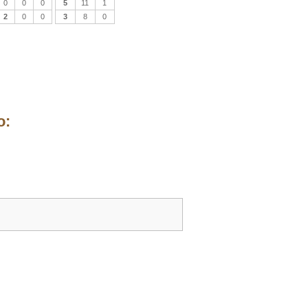
0
0
0
5
11
1
2
0
0
3
8
0
o: